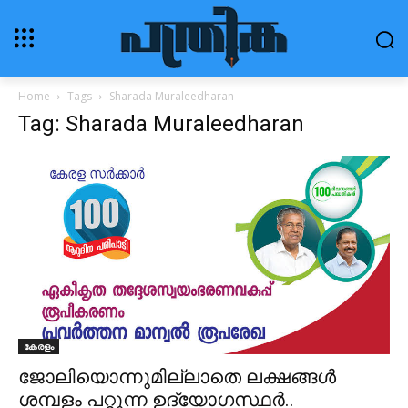
Home
Tags
Sharada Muraleedharan
Tag: Sharada Muraleedharan
കേരളം
ജോലിയൊന്നുമില്ലാതെ ലക്ഷങ്ങൾ
ശമ്പളം പറ്റുന്ന ഉദ്യോഗസ്ഥർ..