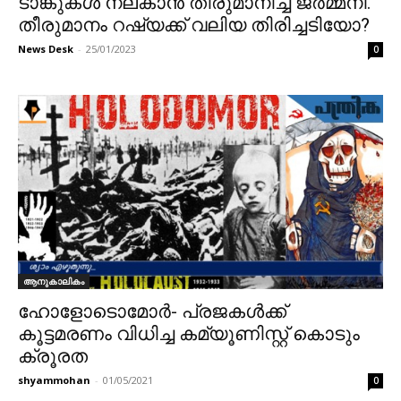
ടാങ്കുകൾ നല്കാൻ തീരുമാനിച്ച് ജർമ്മനി.
തീരുമാനം റഷ്യക്ക് വലിയ തിരിച്ചടിയോ?
News Desk
-
25/01/2023
0
ആനുകാലികം
ഹോളോടൊമോർ- പ്രജകൾക്ക്
കൂട്ടമരണം വിധിച്ച കമ്യൂണിസ്റ്റ് കൊടും
ക്രൂരത
shyammohan
-
01/05/2021
0