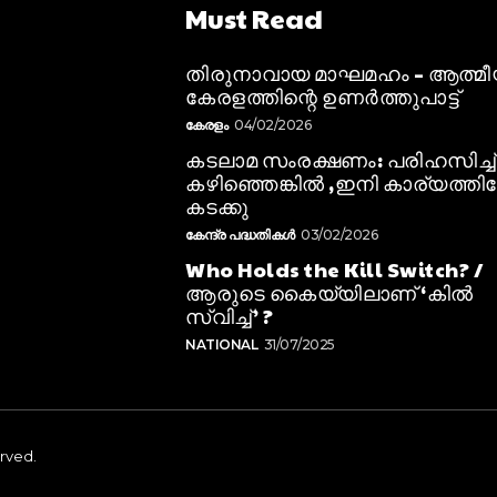
Must Read
തിരുനാവായ മാഘമഹം – ആത്മ
കേരളത്തിന്റെ ഉണർത്തുപാട്ട്
കേരളം
04/02/2026
കടലാമ സംരക്ഷണം: പരിഹസിച്ച്
കഴിഞ്ഞെങ്കിൽ ,ഇനി കാര്യത്തിലേ
കടക്കു
കേന്ദ്ര പദ്ധതികൾ
03/02/2026
Who Holds the Kill Switch? /
ആരുടെ കൈയ്യിലാണ് ‘കിൽ
സ്വിച്ച്’ ?
NATIONAL
31/07/2025
erved.