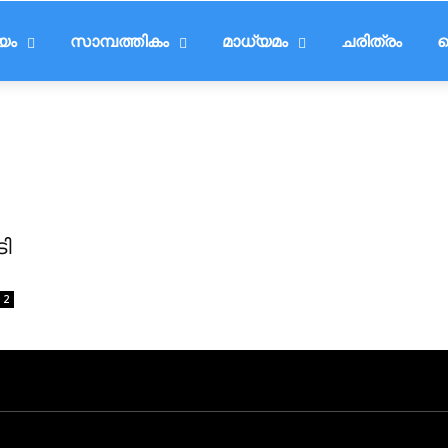
ീയം
സാമ്പത്തികം
മാധ്യമം
ചരിത്രം
ട
ി
2