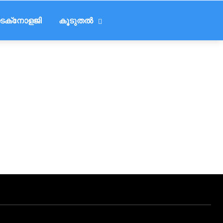
െക്‌നോളജി
കൂടുതൽ