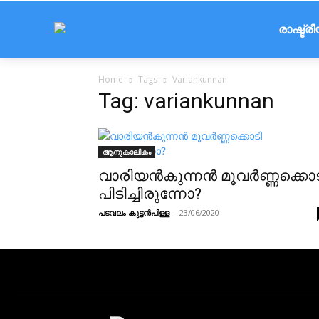
രാഷ്ട്ര
Home
Tags
Variankunnan
Tag: variankunnan
ആനുകാലികം
വാരിയൻകുന്നൻ മൂവർണ്ണക്കൊട
പിടിച്ചിരുന്നോ?
പടവലം കുട്ടൻപിള്ള
-
23/06/2020