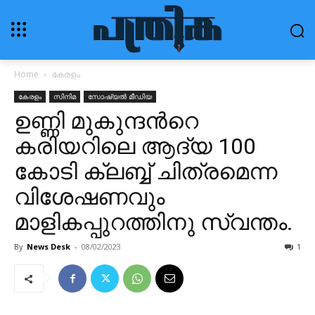
Home
കേരളം
കേരളം
സിനിമ
സോഷ്യൽ മീഡിയ
ഉണ്ണി മുകുന്ദന്‍റെ
കരിയറിലെ ആദ്യ 100
കോടി ക്ലബ്ബ് ചിത്രമെന്ന
വിശേഷണവും
മാളികപ്പുറത്തിനു സ്വന്തം.
By
News Desk
-
08/02/2023
1