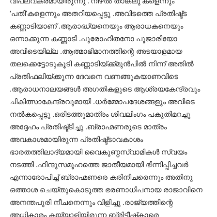
വിപ്ലവകരമായിരുന്നു .’നിഴല്‍ താങ്കലു’കളെന്നും
‘പതി’കളെന്നും അതറിയപ്പെട്ടു .അവിടത്തെ പ്രതിഷ്ട്ട
കണ്ണാടിയാണ് .ആരാദ്ധ്യനെയും ആരാധകനെയും
ഒന്നാക്കുന്ന കണ്ണാടി .പുരോഹിതനോ പൂജാരിയോ
അവിടെയില്ല .ആത്മാഭിമാനത്തിന്റെ അടയാളമായ
തലക്കെട്ടോടുകൂടി കണ്ണാടിയ്ക്ക്മുന്‍പില്‍ നിന്ന് അതില്‍
പ്രതിഫലിയ്ക്കുന്ന ദേവനെ വണങ്ങുകയാണവിടെ
.ആരാധനാലയങ്ങള്‍ അഗതികളുടെ ആശ്രയകേന്ദ്രവും
ചികിത്സാകേന്ദ്രവുമായി .ധര്‍മ്മോപദേശങ്ങളും അവിടെ
നല്‍കപ്പെട്ടു .ഒരിടത്തുമാത്രം ശിവലിംഗം പകുതിമറച്ചു
അദ്ദേഹം പ്രതിഷ്ട്ടിച്ചു .ബ്രാഹ്മണരുടെ മാത്രം
അവകാശമായിരുന്ന പ്രതിഷ്ട്ടാവകാശം
ഭാരതത്തിലാദ്യമായി വൈകുണ്ഠസ്വാമികള്‍ സ്വയം
നടത്തി .ഹിന്ദുസമൂഹത്തെ ജാതീയമായി ഭിന്നിപ്പിച്ചവര്‍
എന്നാരോപിച്ച് ബ്രാഹ്മണരെ കരിനീചരെന്നും അതിനു
ഒത്താശ ചെയ്തുകൊടുത്ത ഭരണാധിപനായ രാജാവിനെ
അനന്തപുരി നീചനെന്നും വിളിച്ചു .രാജ്യത്തിന്റെ
അധികാരം കയ്യാളിയിരുന്ന ബ്രിട്ടീഷ്‌കാരെ