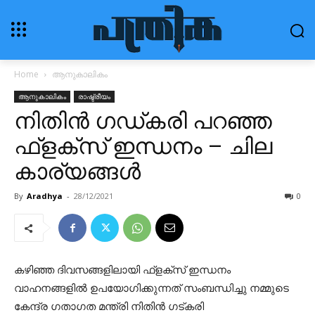
Home
ആനുകാലികം
ആനുകാലികം
രാഷ്ട്രീയം
നിതിൻ ഗഡ്‌കരി പറഞ്ഞ
ഫ്ളക്സ് ഇന്ധനം – ചില
കാര്യങ്ങൾ
By
Aradhya
-
28/12/2021
0
കഴിഞ്ഞ ദിവസങ്ങളിലായി ഫ്ളക്സ് ഇന്ധനം
വാഹനങ്ങളിൽ ഉപയോഗിക്കുന്നത് സംബന്ധിച്ചു നമ്മുടെ
കേന്ദ്ര ഗതാഗത മന്ത്രി നിതിൻ ഗട്കരി