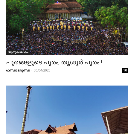
ആനുകാലികം
പൂരങ്ങളുടെ പൂരം, തൃശൂർ പൂരം !
ഗണ്ഡഭേരുണ്ഡ
-
30/04/2023
10