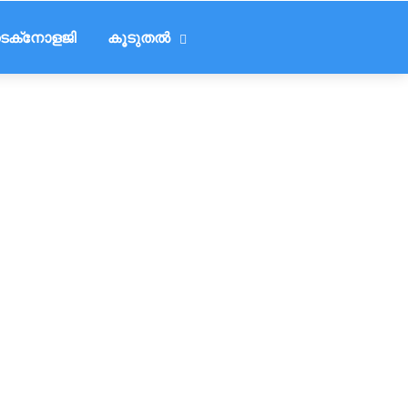
െക്‌നോളജി
കൂടുതൽ