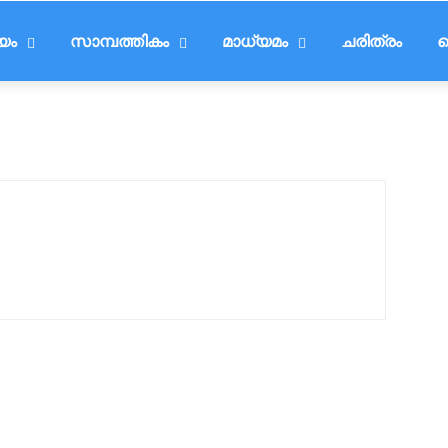
ീയം
സാമ്പത്തികം
മാധ്യമം
ചരിത്രം
ട