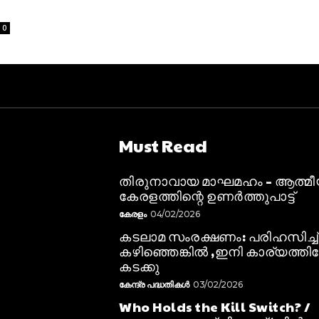
0
Must Read
തിരുനാവായ മാഘമഹം – ആത്മ
കേരളത്തിന്റെ ഉണർത്തുപാട്ട്
കേരളം
04/02/2026
കടലാമ സംരക്ഷണം: പരിഹസിച്ച്
കഴിഞ്ഞെങ്കിൽ ,ഇനി കാര്യത്തിലേ
കടക്കു
കേന്ദ്ര പദ്ധതികൾ
03/02/2026
Who Holds the Kill Switch? /