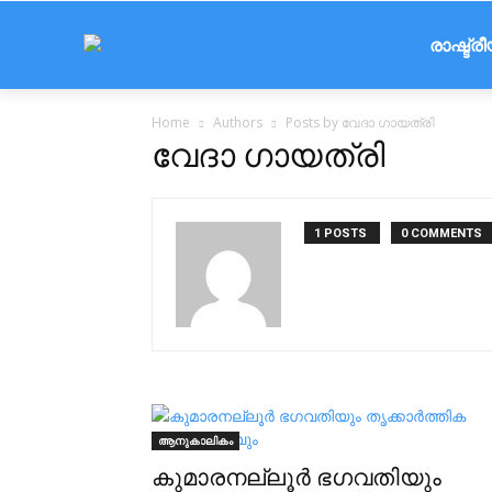
രാഷ്ട്ര
Home
Authors
Posts by വേദാ ഗായത്രി
വേദാ ഗായത്രി
1 POSTS
0 COMMENTS
ആനുകാലികം
കുമാരനല്ലൂർ ഭഗവതിയും