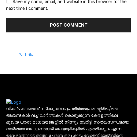
Save my name, email, and website in this browser for the
next time I comment.
Pathrika
നിക്ഷ്പക്ഷരെന്ന് നടിക്കുമ്പോഴും, തീർത്തും രാഷ്ട്രീയ/മത
അജണ്ടകൾ വച്ച് വാർത്തകൾ കൊടുക്കുന്ന കേരളത്തിലെ
മുഖ്യ ധാരാ മാധ്യമങ്ങളിൽ നിന്നും വേറിട്ട്, സത്യസന്ധമായ
വാർത്താവലോകനങ്ങൾ മലയാളികളിൽ എത്തിക്കുക എന്ന
ഉദ്ദേശത്തോടെ ഒത്തു ചേർന്ന ഒരു കൂട്ടം വോളന്റിയേഴ്‌സിന്റെ