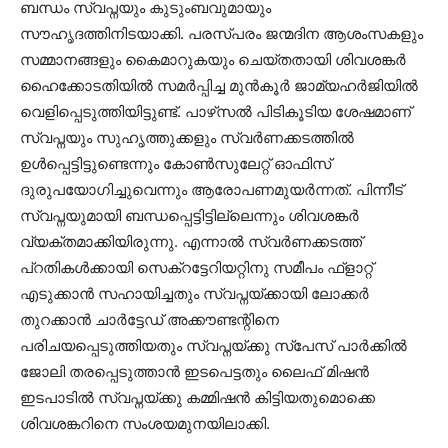
ബന്ധം സ്വപ്നയും കുടുംബവുമായും
സൗഹൃദത്തിനിടയാക്കി. പരസ്പരം ജന്മദിന ആശംസകളും
സമ്മാനങ്ങളും കൈമാറുകയും ചെയ്തതായി ശിവശങ്കർ
ഹൈക്കോടതിയിൽ സമർപ്പിച്ച മുൻകൂർ ജാമ്യഹർജിയിൽ
വെളിപ്പെടുത്തിയിട്ടുണ്ട്. പാഴ്‌സൽ പിടികൂടിയ ശേഷമാണ്
സ്വപ്നയും സുഹൃത്തുക്കളും സ്വർണക്കടത്തിൽ
ഉൾപ്പെട്ടിട്ടുണ്ടെന്നും കോൺസുലേറ്റ് ഓഫിസ്
ദുരുപയോഗിച്ചുവെന്നും ആരോപണമുയർന്നത്. പിന്നീട്
സ്വപ്നയുമായി ബന്ധപ്പെട്ടിട്ടില്ലെന്നും ശിവശങ്കർ
വ്യക്തമാക്കിയിരുന്നു. എന്നാൽ സ്വർണക്കടത്ത്
പ്‌റതികൾക്കായി സെക്‌റട്ടേറിയറ്റിനു സമീപം ഫ്‌ളാറ്റ്
എടുക്കാൻ സഹായിച്ചതും സ്വപ്നയ്ക്കായി ലോക്കർ
തുറക്കാൻ ചാർട്ടേഡ് അക്കൗണ്ടന്റിനെ
പരിചയപ്പെടുത്തിയതും സ്വപ്നയ്ക്കു സ്പേസ് പാർക്കിൽ
ജോലി തരപ്പെടുത്താൻ ഇടപെട്ടതും ലൈഫ് മിഷൻ
ഇടപാടിൽ സ്വപ്നയ്ക്കു കമ്മിഷൻ കിട്ടിയതുമൊക്കെ
ശിവശങ്കറിനെ സംശയമുനയിലാക്കി.