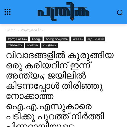
Home
ആനുകാലികം
ആനുകാലികം
കേരളം
കേരള രാഷ്ട്രീയം
ക്രൈം
ജുഡീഷ്യറി
നിരീക്ഷണം
മാധ്യമം
രാഷ്ട്രീയം
വിവാദങ്ങളിൽ കുരുങ്ങിയ
ഒരു കരിയറിന് ഇന്ന്
അന്ത്യം; ജയിലിൽ
കിടന്നപ്പോൾ തിരിഞ്ഞു
നോക്കാത്ത
ഐ.എ.എസുകാരെ
പടിക്കു പുറത്ത് നിർത്തി
പിണറായിയുടെ