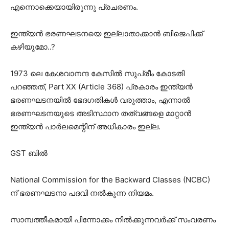
എന്നൊക്കെയായിരുന്നു പ്രചരണം.
ഇന്ത്യൻ ഭരണഘടനയെ ഇല്ലാതാക്കാൻ ബിജെപിക്ക്‌
കഴിയുമോ..?
1973 ലെ കേശവാനന്ദ കേസിൽ സുപ്രീം കോടതി
പറഞ്ഞത്, Part XX (Article 368) പ്രകാരം ഇന്ത്യൻ
ഭരണഘടനയിൽ ഭേദഗതികൾ വരുത്താം, എന്നാൽ
ഭരണഘടനയുടെ അടിസ്ഥാന തത്വങ്ങളെ മാറ്റാൻ
ഇന്ത്യൻ പാർലമെന്റിന് അധികാരം ഇല്ല.
GST ബിൽ
National Commission for the Backward Classes (NCBC)
ന് ഭരണഘടനാ പദവി നൽകുന്ന നിയമം.
സാമ്പത്തീകമായി പിന്നോക്കം നിൽക്കുന്നവർക്ക് സംവരണം