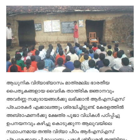
ആധുനിക വിദ്യാഭ്യാസം മാത്രമല്ല ഭാരതീയ
പൈതൃകങ്ങളായ വൈദിക താന്ത്രിക ജ്ഞാനവും
അവർണ്ണ സമുദായങ്ങൾക്കു ലഭിക്കാൻ ആർഎസ്എസ്
പ്രചാരകർ എക്കാലത്തും ശ്രദ്ധിച്ചിട്ടുണ്ട്. കേരളത്തിൽ
അബ്രാഹ്മണർക്കു ക്ഷേത്ര പൂജാ വിധികൾ പഠിപ്പിച്ചു
ഉപനയനവും കഴിച്ചു കൊടുക്കുന്ന ആലുവയിലെ
സ്ഥാപനമായ തന്ത്ര വിദ്യാ പീഠം ആർഎസ്എസ്
പ്രചാരക്കായ പി മാധവനും പരൂർ ശ്രീധരൻ തന്ത്രിയും