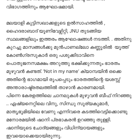
വിഭാഗത്തിനും ആഘോഷമായി.
മലയാളി കുട്ടിസഖാക്കളുടെ ഉല്‍സാഹത്തില്‍ ,
ഹൈദരാബാദ് യൂണിവേഴ്സിറ്റി, JNU തുടങ്ങിയ
സ്ഥലങ്ങളിലും ഇത്തരം ആഘോഷങ്ങൾ നടത്തി. . അതിനു
കുറച്ചു മാസങ്ങൾക്കു മുൻപാണല്ലോ കണ്ണൂരിൽ യൂത്ത്
കോണ്‍ഗ്രസുകാര്‍ ഒരു പശുക്കിടാവിനെ
പൊതുജനസമക്ഷം അറുത്തു ഭക്ഷിക്കുന്നതും ഭാരതം
മുഴുവൻ കണ്ടത്. ‘Not in my name’ ക്യാമ്പയിൻ ഒക്കെ
അതിന്റെ ഭാഗമായി രൂപപ്പെടും ഭാരതത്തിന്റെ യശസ്സ്
അന്താരാഷ്ട്രതലത്തിൽ താഴാൻ കാരണമായി.
പിന്നെ കേരളത്തിലെ ചാനലുകൾ മുഴുവൻ ബീഫ് നിറഞ്ഞു
.. ഏഷ്യനെറ്റിലെ വിനു, സിന്ധു സൂര്യകുമാർ,
മാതൃഭൂമിയിലെ വേണു എന്നിവരെ കടത്തിവെട്ടിക്കൊണ്ടു
മനോരമയിൽ ഷാനി പ്രഭാകരൻ ഉറഞ്ഞു തുള്ളി.
ഷാനിയുടെ ചോദ്യങ്ങളും വിധിന്യായങ്ങളും
ഇവയൊക്കെയായിരുന്നു.