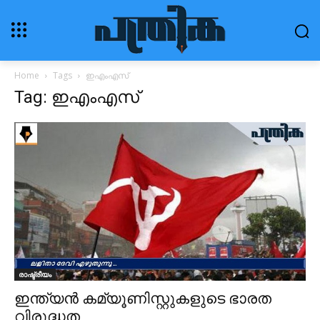
Home
Tags
ഇഎംഎസ്
Tag: ഇഎംഎസ്
രാഷ്ട്രീയം
ഇന്ത്യൻ കമ്യൂണിസ്റ്റുകളുടെ ഭാരത
വിരുദ്ധത