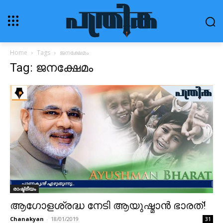
Home
Tags
ജനക്ഷേമം
Tag: ജനക്ഷേമം
രാഷ്ട്രീയം
ആഗോളശ്രദ്ധ നേടി ആയുഷ്മാന്‍ ഭാരത്!
Chanakyan
-
18/01/2019
31