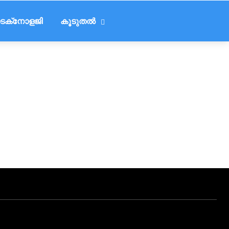
െക്‌നോളജി
കൂടുതൽ