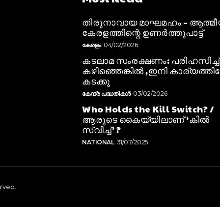
തിരുനാവായ മാഘമഹം – ആത്മ
കേരളത്തിന്റെ ഉണർത്തുപാട്ട്
കേരളം
04/02/2026
കടലാമ സംരക്ഷണം: പരിഹസിച്ച്
കഴിഞ്ഞെങ്കിൽ ,ഇനി കാര്യത്തിലേ
കടക്കു
കേന്ദ്ര പദ്ധതികൾ
03/02/2026
Who Holds the Kill Switch? /
ആരുടെ കൈയ്യിലാണ് ‘കിൽ
സ്വിച്ച്’ ?
NATIONAL
31/07/2025
erved.