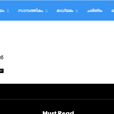
ീയം
സാമ്പത്തികം
മാധ്യമം
ചരിത്രം
ട
്‍
31
Must Read