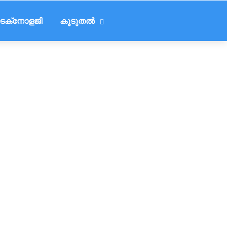
െക്‌നോളജി
കൂടുതൽ