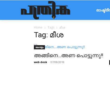
രാഷ്ട്ര
Home
Tags
മീശ
Tag: മീശ
കേരളം
അങ്ങിനെ…അണ പൊട്ടുന്നു!!
web desk
-
07/08/2018