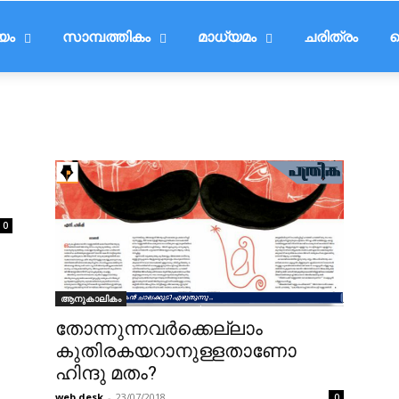
ീയം
സാമ്പത്തികം
മാധ്യമം
ചരിത്രം
ട
0
ആനുകാലികം
തോന്നുന്നവർക്കെല്ലാം
കുതിരകയറാനുള്ളതാണോ
ഹിന്ദു മതം?
web desk
-
23/07/2018
0