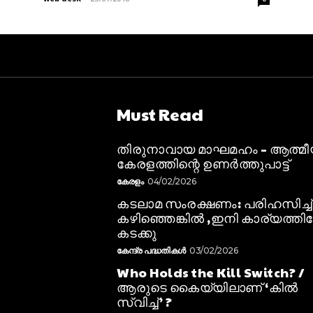
Must Read
തിരുനാവായ മാഘമഹം – ആത്മ
കേരളത്തിന്റെ ഉണർത്തുപാട്ട്
കേരളം
04/02/2026
കടലാമ സംരക്ഷണം: പരിഹസിച്ച്
കഴിഞ്ഞെങ്കിൽ ,ഇനി കാര്യത്തിലേ
കടക്കു
കേന്ദ്ര പദ്ധതികൾ
03/02/2026
Who Holds the Kill Switch? /
ആരുടെ കൈയ്യിലാണ് ‘കിൽ
സ്വിച്ച്’ ?