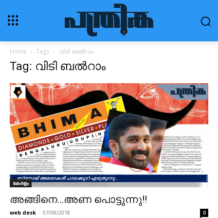
Home
Tags
വിടി ബൽറാം
Tag: വിടി ബൽറാം
കേരളം
അങ്ങിനെ…അണ പൊട്ടുന്നു!!
web desk
-
07/08/2018
0