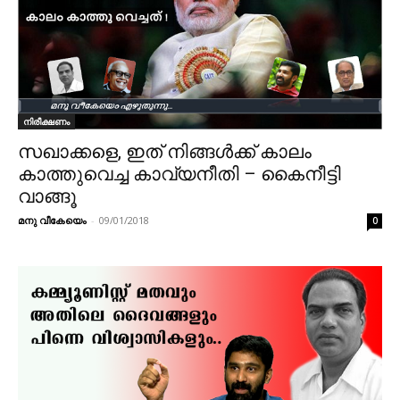
നിരീക്ഷണം
സഖാക്കളെ, ഇത് നിങ്ങള്‍ക്ക് കാലം
കാത്തുവെച്ച കാവ്യനീതി – കൈനീട്ടി
വാങ്ങൂ
മനു വീകേയെം
-
09/01/2018
0