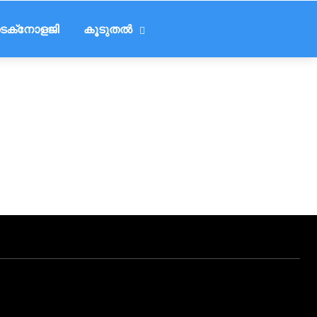
െക്‌നോളജി
കൂടുതൽ