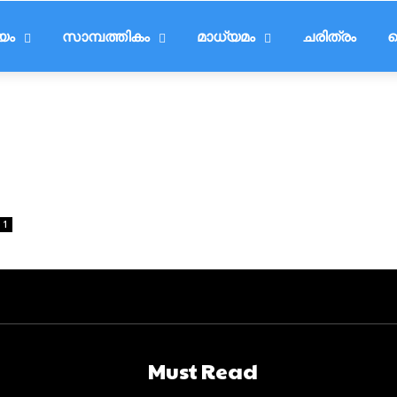
ീയം
സാമ്പത്തികം
മാധ്യമം
ചരിത്രം
ട
1
Must Read