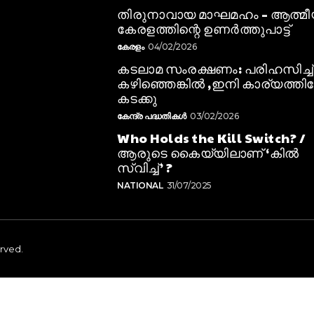
തിരുനാവായ മാഘമഹം – ആത്മ
കേരളത്തിന്റെ ഉണർത്തുപാട്ട്
കേരളം
04/02/2026
കടലാമ സംരക്ഷണം: പരിഹസിച്ച്
കഴിഞ്ഞെങ്കിൽ ,ഇനി കാര്യത്തിലേ
കടക്കു
കേന്ദ്ര പദ്ധതികൾ
03/02/2026
Who Holds the Kill Switch? /
ആരുടെ കൈയ്യിലാണ് ‘കിൽ
സ്വിച്ച്’ ?
NATIONAL
31/07/2025
erved.