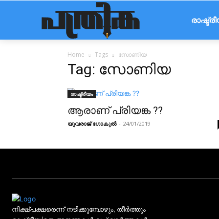
രാഷ്ട്ര
Home
Tags
സോണിയ
Tag: സോണിയ
രാഷ്ട്രീയം
ആരാണ് പ്രിയങ്ക ??
യുവരാജ് ഗോകുൽ
-
24/01/2019
നിക്ഷ്പക്ഷരെന്ന് നടിക്കുമ്പോഴും, തീർത്തും