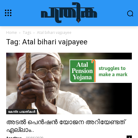
Home
Tags
Atal bihari vajpayee
Tag: Atal bihari vajpayee
കേന്ദ്ര പദ്ധതികൾ
അടൽ പെൻഷൻ യോജന അറിയേണ്ടത്
എല്ലാം..
Aradhya
-
05/05/2020