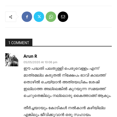
1 COMMENT
Arun R
05/05/2020 At 10:06 pm
ഈ പദ്ധതി പലതുള്ളി പെരുവെള്ളം എന്ന്
മാത്രമല്ല കരുതൽ നിക്ഷേപം ഭാവി കാലത്ത്
തൊഴിൽ ചെയ്യാൻ അത്രയധികം ശേഷി
ഇല്ലാത്ത അല്ലെങ്കിൽ കുറയുന്ന സമയത്ത്
ചെറുതെങ്കിലും നല്ലൊരു കൈത്താങ്ങ് ആകും.
തീർച്ചയായും കോടികൾ നൽകാൻ കഴിയില്ല
എങ്കിലും ജീവിക്കുവാൻ ഒരു സഹായം