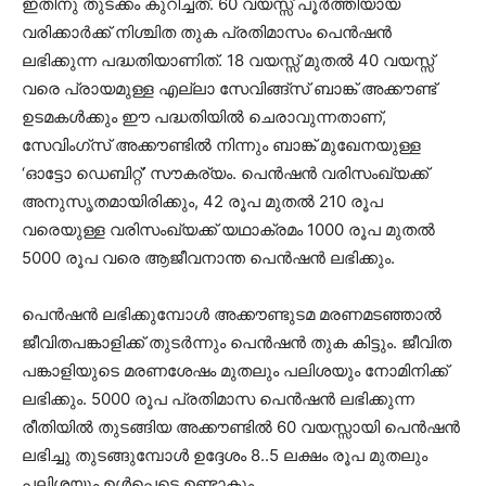
ഇതിനു തുടക്കം കുറിച്ചത്. 60 വയസ്സ് പൂര്‍ത്തിയായ
വരിക്കാര്‍ക്ക് നിശ്ചിത തുക പ്രതിമാസം പെൻഷൻ
ലഭിക്കുന്ന പദ്ധതിയാണിത്. 18 വയസ്സ് മുതല്‍ 40 വയസ്സ്
വരെ പ്രായമുള്ള എല്ലാ സേവിങ്ങ്സ് ബാങ്ക് അക്കൗണ്ട്
ഉടമകള്‍ക്കും ഈ പദ്ധതിയില്‍ ചെരാവുന്നതാണ്,
സേവിംഗ്സ് അക്കൗണ്ടില്‍ നിന്നും ബാങ്ക് മുഖേനയുള്ള
‘ഓട്ടോ ഡെബിറ്റ്’ സൗകര്യം. പെന്‍ഷന്‍ വരിസംഖ്യക്ക്
അനുസൃതമായിരിക്കും, 42 രൂപ മുതല്‍ 210 രൂപ
വരെയുള്ള വരിസംഖ്യക്ക് യഥാക്രമം 1000 രൂപ മുതല്‍
5000 രൂപ വരെ ആജീവനാന്ത പെന്‍ഷന്‍ ലഭിക്കും.
പെൻഷൻ ലഭിക്കുമ്പോൾ അക്കൗണ്ടുടമ മരണമടഞ്ഞാല്‍
ജീവിതപങ്കാളിക്ക് തുടർന്നും പെൻഷൻ തുക കിട്ടും. ജീവിത
പങ്കാളിയുടെ മരണശേഷം മുതലും പലിശയും നോമിനിക്ക്
ലഭിക്കും. 5000 രൂപ പ്രതിമാസ പെൻഷൻ ലഭിക്കുന്ന
രീതിയിൽ തുടങ്ങിയ അക്കൗണ്ടില്‍ 60 വയസ്സായ‌ി പെൻഷൻ
ലഭിച്ചു തുടങ്ങുമ്പോൾ ഉദ്ദേശം 8..5 ലക്ഷം രൂപ മുതലും
പ‌ലിശയും ഉൾപ്പെടെ ഉണ്ടാകും