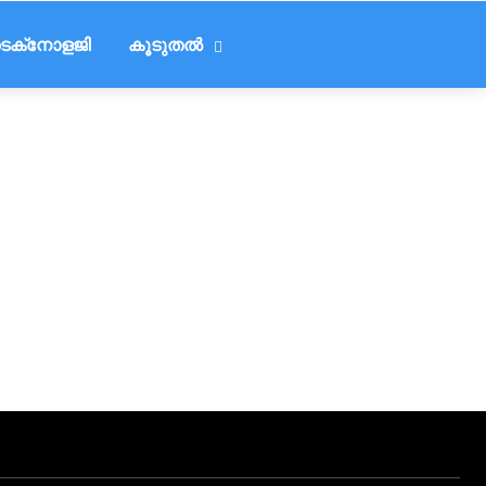
െക്‌നോളജി
കൂടുതൽ