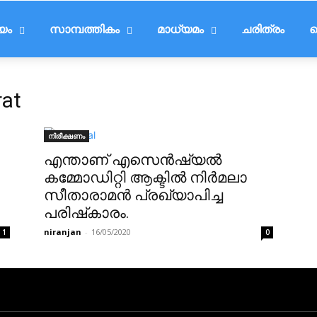
ീയം
സാമ്പത്തികം
മാധ്യമം
ചരിത്രം
ട
rat
നിരീക്ഷണം
എന്താണ് എസെൻഷ്യൽ
കമ്മോഡിറ്റി ആക്ടിൽ നിർമലാ
സീതാരാമൻ പ്രഖ്യാപിച്ച
പരിഷ്‌കാരം.
niranjan
-
16/05/2020
1
0