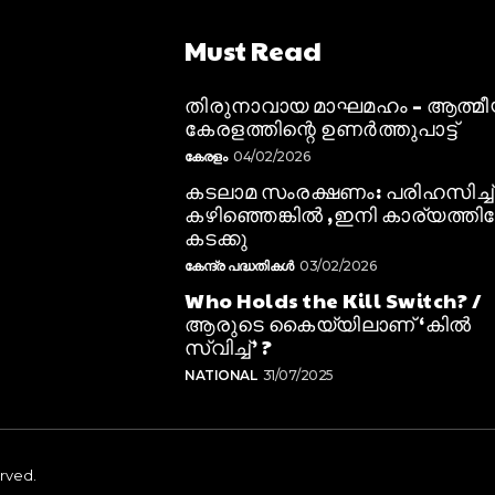
Must Read
തിരുനാവായ മാഘമഹം – ആത്മ
കേരളത്തിന്റെ ഉണർത്തുപാട്ട്
കേരളം
04/02/2026
കടലാമ സംരക്ഷണം: പരിഹസിച്ച്
കഴിഞ്ഞെങ്കിൽ ,ഇനി കാര്യത്തിലേ
കടക്കു
കേന്ദ്ര പദ്ധതികൾ
03/02/2026
Who Holds the Kill Switch? /
ആരുടെ കൈയ്യിലാണ് ‘കിൽ
സ്വിച്ച്’ ?
NATIONAL
31/07/2025
erved.