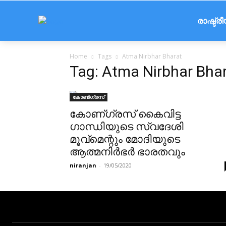
രാഷ്ട്ര
Home
Tags
Atma Nirbhar Bharat
Tag: Atma Nirbhar Bha
കോൺഗ്രസ്
കോണ്ഗ്രസ് കൈവിട്ട
ഗാന്ധിയുടെ സ്വദേശി
മൂവ്മെന്റും മോദിയുടെ
ആത്മനിർഭർ ഭാരതവും
niranjan
-
19/05/2020