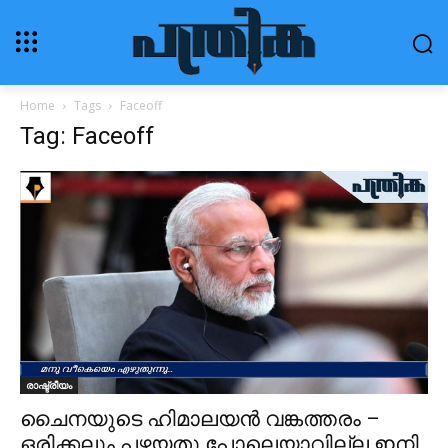
Home
Tags
Faceoff
Tag: Faceoff
രാഷ്ട്രീയം
ചൈനയുടെ ഹിമാലയന്‍ വങ്കത്തരം –
ഒരിക്കലും പഴയതു പോലെയാവില്ല ഇനി