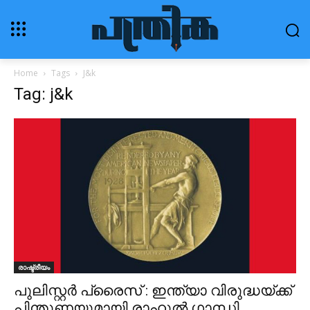
Home
Tags
J&k
Tag: j&k
രാഷ്ട്രീയം
പുലിസ്റ്റർ പ്രൈസ് : ഇന്ത്യാ വിരുദ്ധയ്ക്ക്
പിന്തുണയുമായി രാഹുൽ ഗാന്ധി