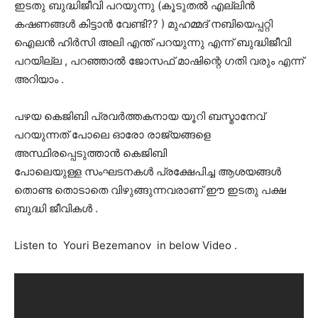
ഇടതു ബുദ്ധിജീവി പറയുന്നു (കൂടുതൽ എല്ലിൻ
കഷണങ്ങൾ കിട്ടാൻ വേണ്ടി?? ) മുഹമ്മദ് നബിയെപ്പറ്റി
ഐലൻ ഹിർസി അലി എന്ത് പറയുന്നു എന്ന് ബുദ്ധിജീവി
പറയില്ല , പറഞ്ഞാൽ ജോസഫ് മാഷിന്റെ ഗതി വരും എന്ന്
അറിയാം .
പഴയ കെജിബി പ്രവർത്തകനായ യൂറി ബസ്മാനേവ്
പറയുന്നത് പോലെ ഓരോ രാജ്യങ്ങളെ
അസ്ഥിരപ്പെടുത്താൻ കെജിബി
പോലെയുള്ള സംഘടനകൾ പ്രക്ഷേപിച്ച ആശയങ്ങൾ
തൊണ്ട തൊടാതെ വിഴുങ്ങുന്നവരാണ് ഈ ഇടതു പക്ഷ
ബുദ്ധി ജീവികൾ .
Listen to Youri Bezemanov in below Video .