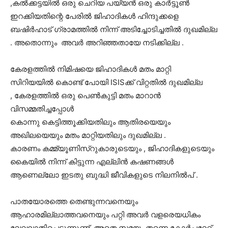
,കൽക്കട്ടയിൽ ഒരു ചെറിയ പയ്യൻ ഒരു കാർട്ടൂൺ
ഇറക്കിയതിന്റെ പേരിൽ ജിഹാദികൾ ഹിന്ദുക്കളെ
ബഷിർഹാട് ഗ്രാമത്തിൽ നിന്ന് അടിച്ചോടിച്ചതിൽ ദുഖമില്ല
. അതൊന്നും അവർ അറിഞ്ഞതായേ നടിക്കില്ല .
കേരളത്തിൽ നിമിഷയെ ജിഹാദികൾ മതം മാറ്റി
സിറിയയിൽ കൊണ്ട് പോയി ISISക്ക് വിറ്റതിൽ ദുഖമില്ല
, കേരളത്തിൽ ഒരു പെൺകുട്ടി മതം മാറാൻ
വിസമ്മതിച്ചപ്പോൾ
കൊന്നു കെട്ടിത്തൂക്കിയതിലും ആതിരയെയും
അഖിലയെയും മതം മാറ്റിയതിലും ദുഖമില്ല .
കാരണം കമ്മ്യൂണിസ്റുകാരുടെയും , ജിഹാദികളുടെയും
കൈയിൽ നിന്ന് കിട്ടുന്ന എല്ലിൻ കഷണങ്ങൾ
ആണെല്ലോ ഇടതു ബുദ്ധി ജീവികളുടെ നിലനിൽപ് .
പാതയോരത്തെ തെണ്ടുന്നവനെയും
ആഹാരമില്ലാത്തവനെയും പറ്റി അവർ വളരെയധികം
വേവലാതിപ്പെടുന്നുണ്ട് ,അതെ സമയം തന്നെ കോർപ്പറേറ്റ്