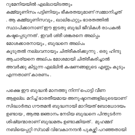
റുമേനിയയിൽ എല്ലായിടത്തും
കമ്മ്യൂണിസം പട്ടിണിയും ഭീകരതയുമാണ് സമ്മാനിച്ചത്
. ആ കമ്മ്യൂണിസവും , ഖാലിഫേറ്റും ഭാരതത്തിൽ
സ്ഥാപിക്കാനാണ് ഈ ഇടതു ബുദ്ധി ജീവികൾ രാപകൽ
കഷ്ടപ്പെടുന്നത് . ഇവർ ശ്രീ ശങ്കരനെ അല്പ്പം
മോശക്കാരനായും , ബുദ്ധനെ അല്പം
കൂടുതൽ നല്ലവനായും ചിത്രീകരിക്കുന്നു . ഒരു ഹിന്ദു
ആചാര്യനെ അല്പം മോശമായി ചിത്രീകരിച്ചാൽ
അവർക്കു കിട്ടുന്ന എല്ലിൻ കഷണങ്ങളുടെ എണ്ണം കൂടും
എന്നതാണ് കാരണം .
പക്ഷെ ഈ ബുദ്ധൻ മാനത്തു നിന്ന് പൊട്ടി വീണ
ആളല്ല. മറിച്ച് ഭാരതീയമായ അനുഷ്ടാനങ്ങളിലൂടെയാണ്
സിദ്ധാർത്ഥ ഗൗതമൻ ബുദ്ധനായി മാറിയത് ബോധോദയം
ഉണ്ടായ , ആത്മ ജ്ഞാനം നേടിയ ബുദ്ധനെ പിന്തുടർന്ന
ശിഷ്യന്മാരാണ് ബുദ്ധമതം ഉണ്ടാക്കിയത് . മുഹമ്മദ്
നബിയെപ്പറ്റി സ്വാമി വിവേകാനന്ദൻ പുകഴ്ത്തി പറഞ്ഞതായി