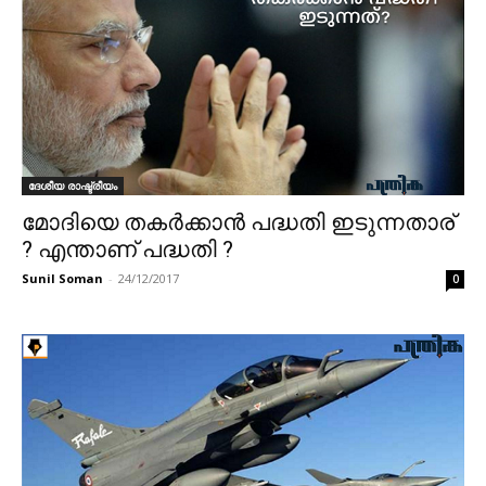
ദേശീയ രാഷ്ട്രീയം
മോദിയെ തകർക്കാൻ പദ്ധതി ഇടുന്നതാര്
? എന്താണ് പദ്ധതി ?
Sunil Soman
-
24/12/2017
0