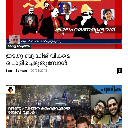
കേരള രാഷ്ട്രീയം
ഇടതു ബുദ്ധിജീവികളെ
പൊളിച്ചെഴുതുമ്പോൾ
Sunil Soman
-
09/01/2018
3