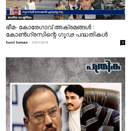
ദേശീയ രാഷ്ട്രീയം
ഭീമ- കോരേഗാവ് അക്രമങ്ങൾ :
കോൺഗ്രസിന്റെ ഗൂഢ പദ്ധതികൾ
Sunil Soman
-
05/01/2018
0