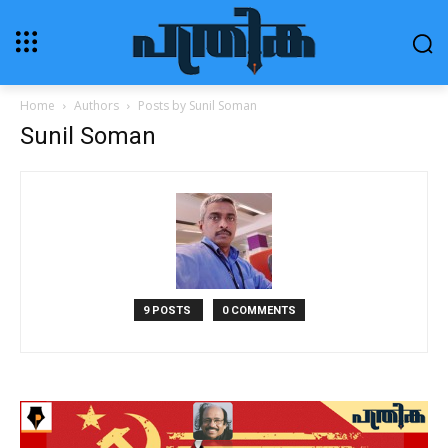
Home
Authors
Posts by Sunil Soman
Sunil Soman
9 POSTS
0 COMMENTS