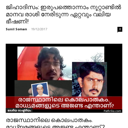
ജിഹാദിസം: ഇരുപത്തൊന്നാം നൂറ്റാണ്ടിൽ
മാനവ രാശി നേരിടുന്ന ഏറ്റവും വലിയ
ഭീഷണി!
Sunil Soman
-
19/12/2017
0
ദേശീയ രാഷ്ട്രീയം
രാജസ്ഥാനിലെ കൊലപാതകം.
മാധ്യമങ്ങളുടെ അജണ്ട എന്താണ് ?