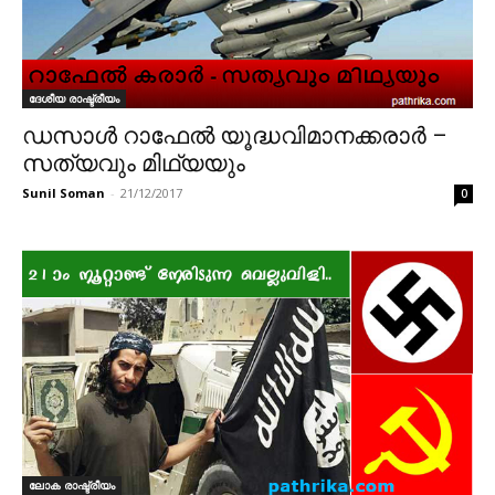
ദേശീയ രാഷ്ട്രീയം
ഡസാൾ റാഫേൽ യൂദ്ധവിമാനക്കരാർ –
സത്യവും മിഥ്യയും
Sunil Soman
-
21/12/2017
0
ലോക രാഷ്ട്രീയം