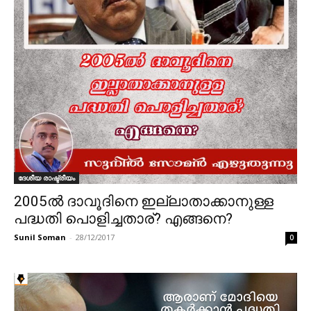
ദേശീയ രാഷ്ട്രീയം
2005ൽ ദാവൂദിനെ ഇല്ലാതാക്കാനുള്ള
പദ്ധതി പൊളിച്ചതാര്? എങ്ങനെ?
Sunil Soman
-
28/12/2017
0