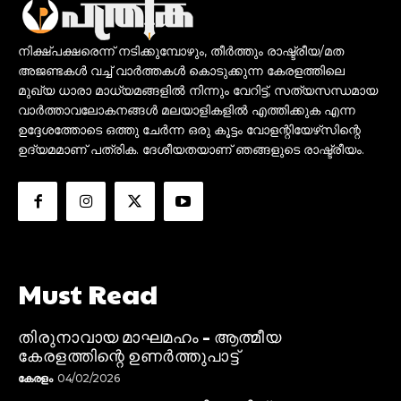
നിക്ഷ്പക്ഷരെന്ന് നടിക്കുമ്പോഴും, തീർത്തും രാഷ്ട്രീയ/മത
അജണ്ടകൾ വച്ച് വാർത്തകൾ കൊടുക്കുന്ന കേരളത്തിലെ
മുഖ്യ ധാരാ മാധ്യമങ്ങളിൽ നിന്നും വേറിട്ട്, സത്യസന്ധമായ
വാർത്താവലോകനങ്ങൾ മലയാളികളിൽ എത്തിക്കുക എന്ന
ഉദ്ദേശത്തോടെ ഒത്തു ചേർന്ന ഒരു കൂട്ടം വോളന്റിയേഴ്‌സിന്റെ
ഉദ്യമമാണ് പത്രിക. ദേശീയതയാണ് ഞങ്ങളുടെ രാഷ്ട്രീയം.
Must Read
തിരുനാവായ മാഘമഹം – ആത്മീയ
കേരളത്തിന്റെ ഉണർത്തുപാട്ട്
കേരളം
04/02/2026