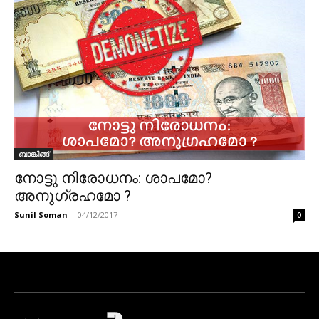
ബാങ്കിങ്ങ്
നോട്ടു നിരോധനം: ശാപമോ?
അനുഗ്രഹമോ ?
Sunil Soman
-
04/12/2017
0