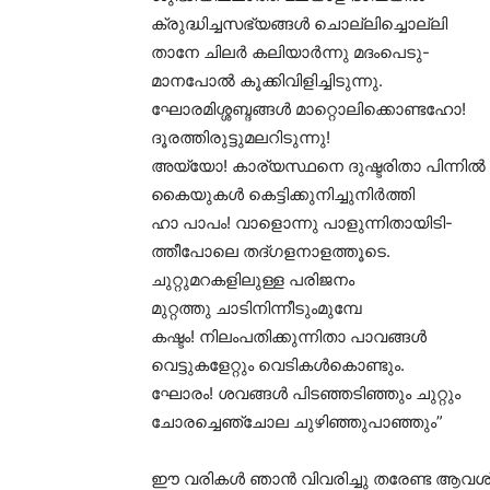
ക്രുദ്ധിച്ചസഭ്യങ്ങൾ ചൊല്ലിച്ചൊല്ലി
താനേ ചിലർ കലിയാർന്നു മദം‌പെടു-
മാനപോൽ കൂക്കിവിളിച്ചിടുന്നു.
ഘോരമിശ്ശബ്ദങ്ങൾ മാറ്റൊലിക്കൊണ്ടഹോ!
ദൂരത്തിരുട്ടുമലറിടുന്നു!
അയ്യോ! കാര്യസ്ഥനെ ദുഷ്ടരിതാ പിന്നിൽ
കൈയുകൾ കെട്ടിക്കുനിച്ചുനിർത്തി
ഹാ പാപം! വാളൊന്നു പാളുന്നിതായിടി-
ത്തീപോലെ തദ്ഗളനാളത്തൂടെ.
ചുറ്റുമറകളിലുള്ള പരിജനം
മുറ്റത്തു ചാടിനിന്നീടും‌മുമ്പേ
കഷ്ടം! നിലം‌പതിക്കുന്നിതാ പാവങ്ങൾ
വെട്ടുകളേറ്റും വെടികൾകൊണ്ടും.
ഘോരം! ശവങ്ങൾ പിടഞ്ഞടിഞ്ഞും ചുറ്റും
ചോരച്ചെഞ്ചോല ചുഴിഞ്ഞുപാഞ്ഞും”
ഈ വരികൾ ഞാൻ വിവരിച്ചു തരേണ്ട ആവശ്യ