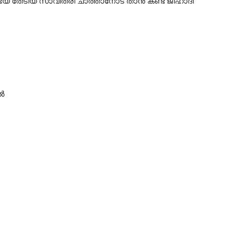
ഭയ തേടിയ സാവിത്രി ചാത്താനോട് താൻ കണ്ട ജിഹാദി
ൽ