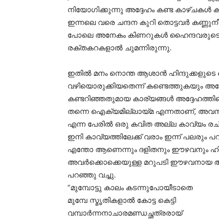
നിയോഗിക്കുന്നു അദ്ദേഹം കണ്ട കാഴ്ചകൾ കരള
ഇന്നലെ വരെ ചന്ദന കുറി തൊട്ടവർ കണ്ണുനീ
പോലെ അനേകം കിണറുകൾ ഹൈന്ദവരുടെ തലകളാ
രക്തകറകളാൽ ചുമന്നിരുന്നു.
ഇതിൽ മനം നൊന്ത ആശാൻ ഹിന്ദുക്കളുടെ
വഴിയൊരുക്കിയതെന്ന് കണ്ടെത്തുകയും അദ്
കണ്ടറിഞ്ഞതുമായ കാര്യങ്ങൾ അദ്ദേഹത്തി
തന്നെ ഐക്യമില്ലായ്മ എന്നതാണ്, അവസാ
എന്ന പേരിൽ ഒരു കവിത അല്ല കാവ്യം രചി
ഇനി കാവ്യത്തിലേക്ക് വരാം ഇന്ന് പലരും പറ
എന്തോ ആണെന്നും ദളിതനും ഈഴവനും ഹിന
അവർക്കൊക്കെയുള്ള മറുപടി ഈഴവനായ 
പറഞ്ഞു വച്ചു.
“മുമ്പോട്ടു കാലം കടന്നുപോയീടാതെ
മുമ്പേ സ്മൃതികളാൽ കോട്ട കെട്ടി
വമ്പാർന്നനാചാരമണ്ഡച്ഛത്രരായ്