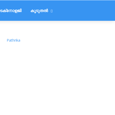
െക്‌നോളജി
കൂടുതൽ
Pathrika