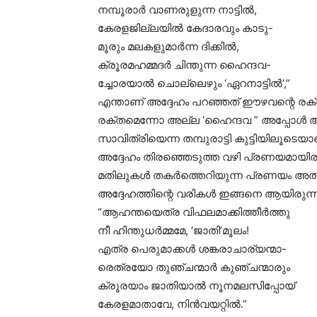
നമ്പൂരാർ വാണരുളുന്ന നാട്ടിൽ,
കേരളജില്ലയിൽ കേദാരവും കാടു-
മൂരും മലകളുമാർന്ന ദിക്കിൽ,
ക്രൂരമഹമ്മദർ ചിന്തുന്ന ഹൈന്ദവ-
ച്ചോരയാൽ ചൊല്ലെഴും ‘ഏറനാട്ടിൽ’,”
എന്താണ് അദ്ദേഹം പറഞ്ഞത് ഈഴവന്റെ രക്
രക്തമെന്നോ അല്ല ‘ഹൈന്ദവ ” അപ്പോൾ ആ
സാവിത്രിയെന്ന തമ്പുരാട്ടി കുട്ടിയിലൂടെ
അദ്ദേഹം തിരഞ്ഞെടുത്ത വഴി പ്രണയമായി
മതിലുകൾ തകർത്തെറിയുന്ന പ്രണയം അതില
അദ്ദേഹത്തിന്റെ വരികൾ ഇങ്ങനെ ആയിരുന്ന
“ആഹന്തയെത്ര വിഫലമാക്കിത്തീർത്തു
നീ ഹിന്തുധർമ്മമേ, ‘ജാതി’മൂലം!
എത്ര പെരുമാക്കൾ ശങ്കരാചാര്യന്മാ-
രെത്രയോ തുഞ്ചന്മാർ കുഞ്ചന്മാരും
ക്രൂരയാം ജാതിയാൽ നൂനമലസിപ്പോയ്
കേരളമാതാവേ, നിൻവയറ്റിൽ.”