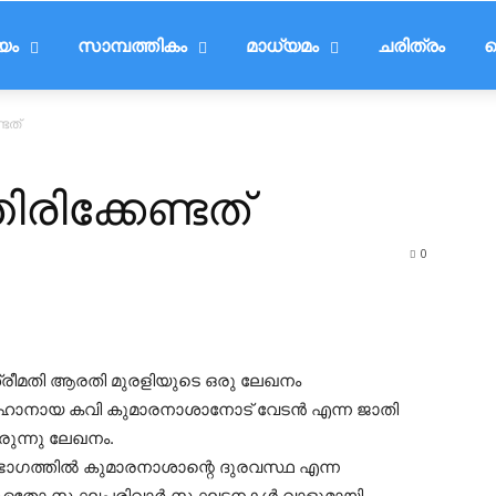
ീയം
സാമ്പത്തികം
മാധ്യമം
ചരിത്രം
ട
ടത്
ിക്കേണ്ടത്
0
ള ശ്രീമതി ആരതി മുരളിയുടെ ഒരു ലേഖനം
ം മഹാനായ കവി കുമാരനാശാനോട് വേടൻ എന്ന ജാതി
യിരുന്നു ലേഖനം.
ഭാഗത്തിൽ കുമാരനാശാന്റെ ദുരവസ്ഥ എന്ന
ിരെ ഏതോ സംഘപരിവാർ സംഘടനകൾ വാളുമായി