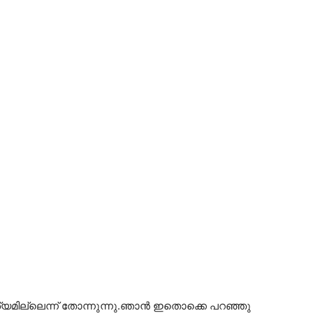
മില്ലെന്ന് തോന്നുന്നു.ഞാൻ ഇതൊക്കെ പറഞ്ഞു