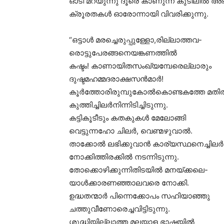
ഓടി മറയുന്നു ദൂരെ കാണുന്ന കുടിലിൽ അ
ക്രൂരതകൾ ഓരോന്നായി വിവരിക്കുന്നു.
“ഒട്ടാൾ മരച്ചെരുപ്പുള്ളോ,രില്ലാത്തവ-
രൊട്ടുപേരങ്ങനെയങ്കണത്തിൽ
കഷ്ടം! കാണായിതസംഖ്യമ്പേരെല്ലാരും
ദുഷ്ടമഹമ്മദരാക്ഷസൻമാർ!
കൂർത്തോരിരുമ്പുകോൽകൊണ്ടകത്തേ മതി
കുത്തിച്ചിലർനിന്നിടിച്ചിടുന്നു.
കട്ടികൂടീടും കതകുകൾ മേലോങ്ങി
വെട്ടുന്നഹോ ചിലർ, വെണ്മഴുവാൽ.
താക്കോൽ ലഭിക്കുവാൻ കാര്യസ്ഥനെച്ചിലർ
നോക്കിത്തിരക്കിൽ നടന്നിടുന്നു.
തോക്കൊഴിക്കുന്നിതിടയിൽ മനയ്ക്കലെ-
യാൾക്കാരണഞ്ഞാലവരെ നോക്കി.
ഉദ്ധതന്മാർ പിന്നെക്കോപം സഹിയാഞ്ഞു
ചത്തുവീണോരെച്ചവിട്ടിടുന്നു.
ശുദ്ധിയില്ലാത്ത മലയാള ഭാഷയിൽ