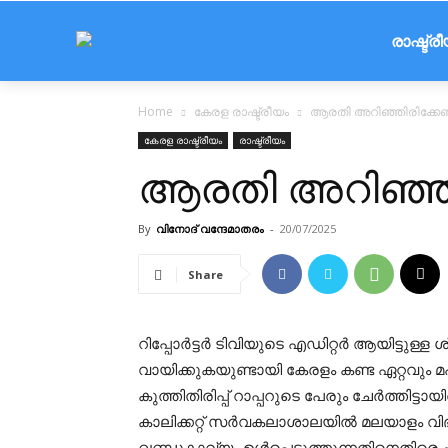
രാഷ്ട്ര
Home
കേരള രാഷ്ട്രീയം
ആരതി അറിഞ്ഞിരിക്കേണ്
കേരള രാഷ്ട്രീയം
രാഷ്ട്രീയം
ആരതി അറിഞ്ഞിര
By
വിനോദ് വന്ദേമാതരം
-
20/07/2025
Share
റിപ്പോർട്ടർ ടിവിയുടെ എഡിറ്റർ ആയിട്ടുള്
വായിക്കുകയുണ്ടായി കേരളം കണ്ട ഏറ്റവു
കുത്തിതിരിപ്പ് റാപ്പറുടെ പേരും ചേർത്തിട്ടാ
കാലിക്കറ്റ് സർവകലാശാലയിൽ മലയാളം വി
ഖണ്ഡകാവ്യം ഉൾപ്പെടുത്തുന്നതിനെത