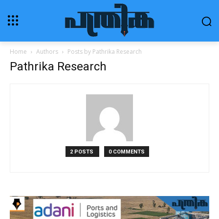
Home
Authors
Posts by Pathrika Research
Pathrika Research
2 POSTS
0 COMMENTS