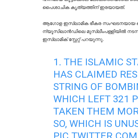
പൈശാചിക കൃത്യത്തിന് ഇരയായത്.
ആഗോള ഇസ്ലാമിക ഭീകര സംഘടനയായ ഐഎസ്
ന്യൂസിലാന്‍ഡിലെ മുസ്ലീംപള്ളിയില്‍ നടന്
ഇസ്ലാമിക് സ്റ്റേറ്റ് പറയുന്നു.
1. THE ISLAMIC S
HAS CLAIMED RES
STRING OF BOMBI
WHICH LEFT 321 P
TAKEN THEM MORE
SO, WHICH IS UNU
PIC.TWITTER.CO