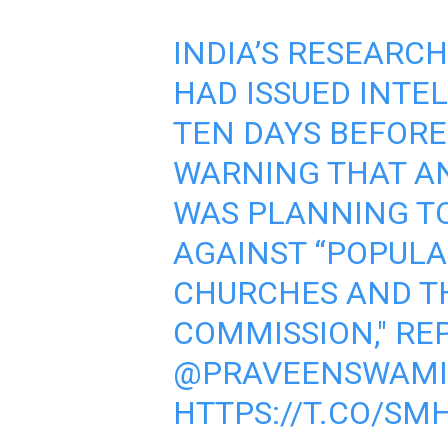
INDIA’S RESEARC
HAD ISSUED INTE
TEN DAYS BEFOR
WARNING THAT AN
WAS PLANNING T
AGAINST “POPULA
CHURCHES AND TH
COMMISSION," RE
@PRAVEENSWAMI
HTTPS://T.CO/SM