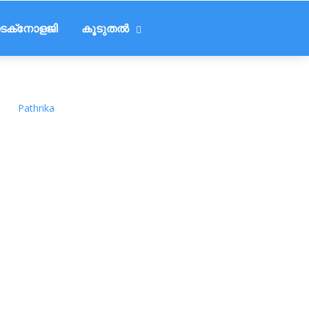
െക്‌നോളജി
കൂടുതൽ
Pathrika