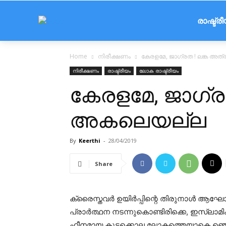
രാഷ്ട്ര
Home
നിരീക്ഷണം
കേരളമേ, ജാഗ്രത ! ലങ്ക അ
നിരീക്ഷണം
രാഷ്ട്രീയം
ലോക രാഷ്ട്രീയം
കേരളമേ, ജാഗ്ര
അകലെയല്ല
By
Keerthi
-
28/04/2019
Share
ക്രൈസ്തവര്‍ ഉയിര്‍പ്പിന്റെ തിരുനാള്‍ ആഘോഷ
പ്രാര്‍ത്ഥന നടന്നുകൊണ്ടിരിക്കെ, ഇസ്ലാ
ഹീനമായ കൂട്ടക്കൊല ലോകത്തെയാകെ ഞെട്ട