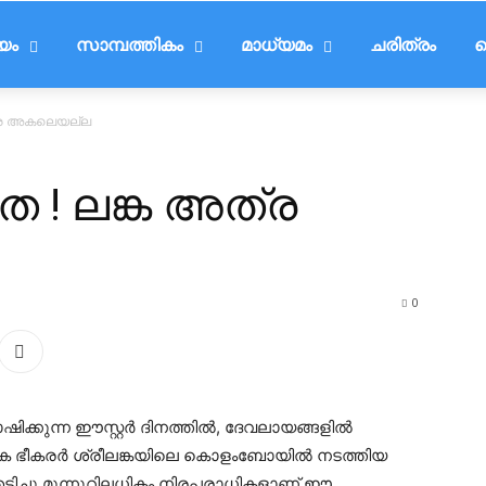
ീയം
സാമ്പത്തികം
മാധ്യമം
ചരിത്രം
ട
ത്ര അകലെയല്ല
ത ! ലങ്ക അത്ര
0
ിക്കുന്ന ഈസ്റ്റര്‍ ദിനത്തില്‍, ദേവലായങ്ങളില്‍
മിക ഭീകരര്‍ ശ്രീലങ്കയിലെ കൊളംബോയില്‍ നടത്തിയ
ിച്ചു.മുന്നൂറിലധികം നിരപരാധികളാണ് ഈ