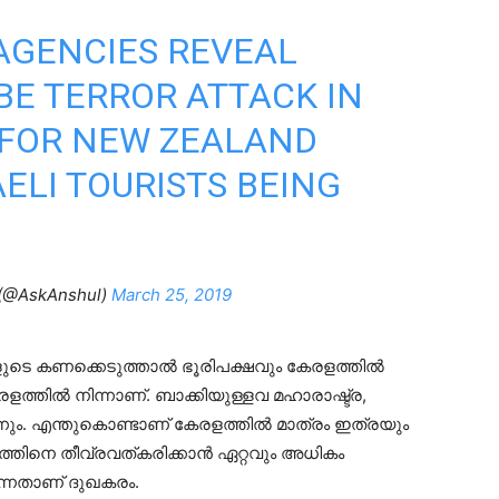
 AGENCIES REVEAL
BE TERROR ATTACK IN
 FOR NEW ZEALAND
ELI TOURISTS BEING
 (@AskAnshul)
March 25, 2019
െ കണക്കെടുത്താൽ ഭൂരിപക്ഷവും കേരളത്തിൽ
ളത്തിൽ നിന്നാണ്. ബാക്കിയുള്ളവ മഹാരാഷ്ട്ര,
നും. എന്തുകൊണ്ടാണ് കേരളത്തിൽ മാത്രം ഇത്രയും
യത്തിനെ തീവ്രവത്കരിക്കാൻ ഏറ്റവും അധികം
്നതാണ് ദുഖകരം.