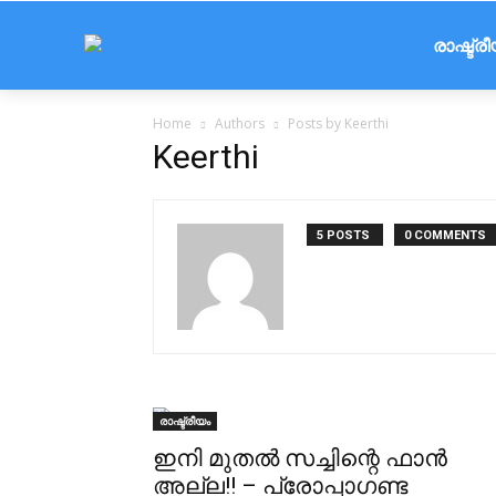
രാഷ്ട്ര
Home
Authors
Posts by Keerthi
Keerthi
5 POSTS
0 COMMENTS
രാഷ്ട്രീയം
ഇനി മുതൽ സച്ചിന്റെ ഫാൻ
അല്ല!! – പ്രോപ്പാഗണ്ട