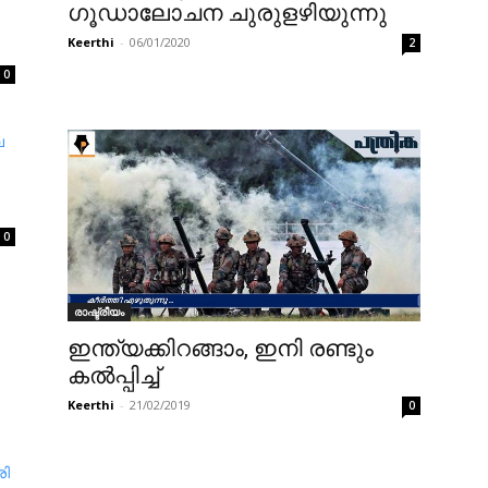
ഗൂഡാലോചന ചുരുളഴിയുന്നു
Keerthi
-
06/01/2020
2
0
0
രാഷ്ട്രീയം
ഇന്ത്യക്കിറങ്ങാം, ഇനി രണ്ടും
കല്‍പ്പിച്ച്
Keerthi
-
21/02/2019
0