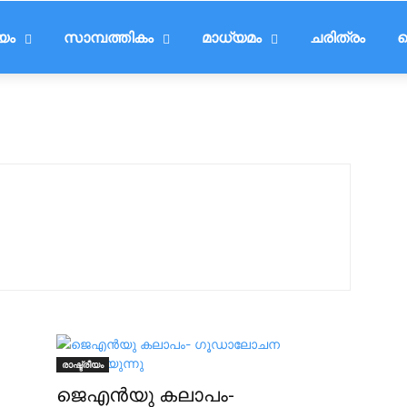
ീയം
സാമ്പത്തികം
മാധ്യമം
ചരിത്രം
ട
രാഷ്ട്രീയം
ജെ‌എൻ‌യു കലാപം-