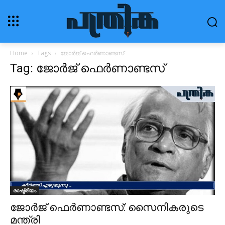
Home
Tags
ജോർജ് ഫെർണാണ്ടസ്
Tag: ജോർജ് ഫെർണാണ്ടസ്
രാഷ്ട്രീയം
ജോർജ് ഫെർണാണ്ടസ്: സൈനികരുടെ
മന്ത്രി