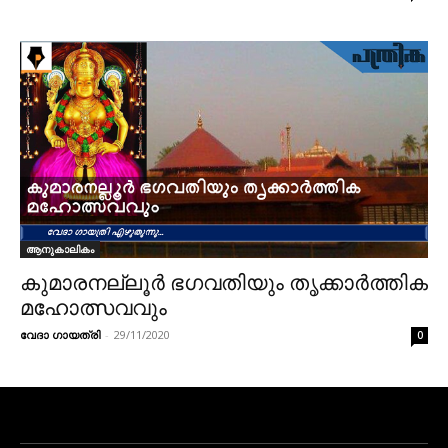
ആനുകാലികം
കുമാരനല്ലൂർ ഭഗവതിയും തൃക്കാർത്തിക
മഹോത്സവവും
വേദാ ഗായത്രി
-
29/11/2020
0