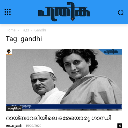
Home
Tags
Gandhi
Tag: gandhi
രാഷ്ട്രീയം
റായ്ബറേലിയിലെ ഒരേയൊരു ഗാന്ധി
രാംകുമാർ
-
15/09/2020
0