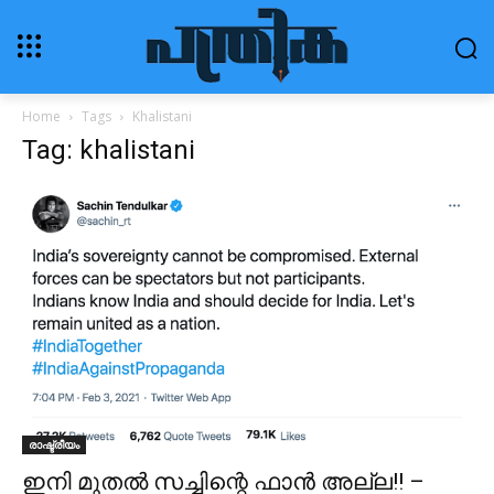
Home
Tags
Khalistani
Tag: khalistani
രാഷ്ട്രീയം
ഇനി മുതൽ സച്ചിന്റെ ഫാൻ അല്ല!! –