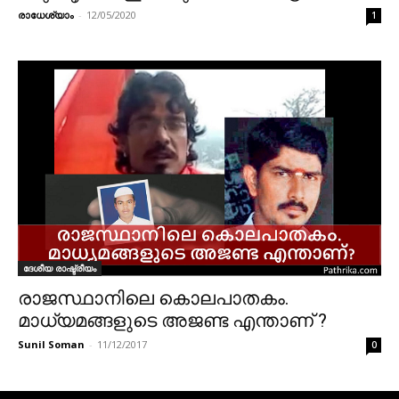
രാധേശ്യാം
-
12/05/2020
1
ദേശീയ രാഷ്ട്രീയം
രാജസ്ഥാനിലെ കൊലപാതകം.
മാധ്യമങ്ങളുടെ അജണ്ട എന്താണ് ?
Sunil Soman
-
11/12/2017
0