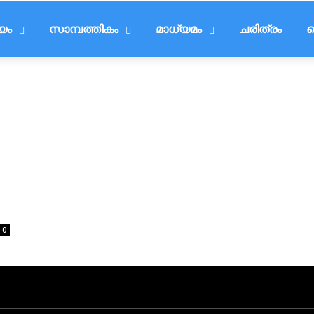
ീയം
സാമ്പത്തികം
മാധ്യമം
ചരിത്രം
ട
0