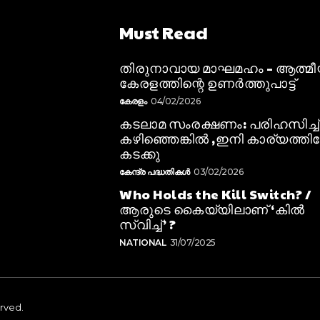
Must Read
തിരുനാവായ മാഘമഹം – ആത്മ
കേരളത്തിന്റെ ഉണർത്തുപാട്ട്
കേരളം
04/02/2026
കടലാമ സംരക്ഷണം: പരിഹസിച്ച്
കഴിഞ്ഞെങ്കിൽ ,ഇനി കാര്യത്തിലേ
കടക്കു
കേന്ദ്ര പദ്ധതികൾ
03/02/2026
Who Holds the Kill Switch? /
ആരുടെ കൈയ്യിലാണ് ‘കിൽ
സ്വിച്ച്’ ?
NATIONAL
31/07/2025
erved.