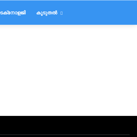
െക്‌നോളജി
കൂടുതൽ