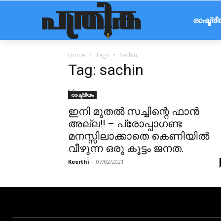
രാഷ്ട്ര
Home
Tags
Sachin
Tag: sachin
രാഷ്ട്രീയം
ഇനി മുതൽ സച്ചിന്റെ ഫാൻ
അല്ല!! – പ്രോപ്പാഗണ്ട
മനസ്സിലാക്കാതെ കെണിയിൽ
വീഴുന്ന ഒരു കൂട്ടം ജനത.
Keerthi
-
07/02/2021