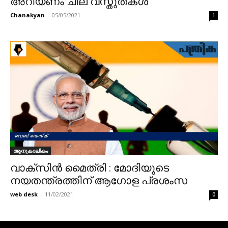
അറിയണം ചില വസ്തുതകള്‍
Chanakyan
-
05/05/2021
1
ആനുകാലികം
വാക്‌സിന്‍ മൈത്രി : മോദിയുടെ
നയതന്ത്രത്തിന് ആഗോള പ്രശംസ
web desk
-
11/02/2021
0