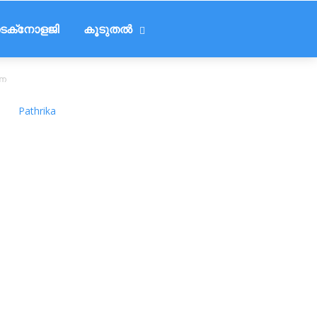
െക്‌നോളജി
കൂടുതൽ
ുണ
Pathrika