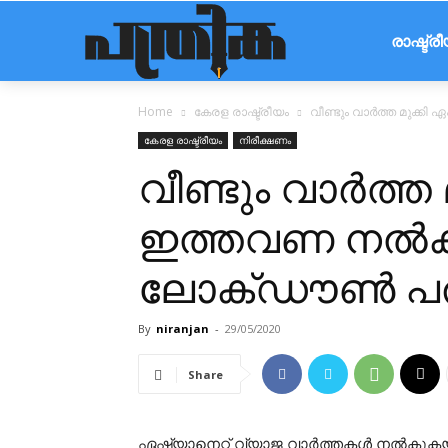
രാഷ്ട്ര
Home
കേരള രാഷ്ട്രീയം
വീണ്ടും വാർത്ത മുക്
കേരള രാഷ്ട്രീയം
നിരീക്ഷണം
വീണ്ടും വാർത്ത 
ഇത്തവണ നൽകി
ലോക്ഡൗൺ പര
By
niranjan
-
29/05/2020
Share
ഏഷ്യാനെറ്റ് വ്യാജ വാർത്തകൾ നൽകുകയു