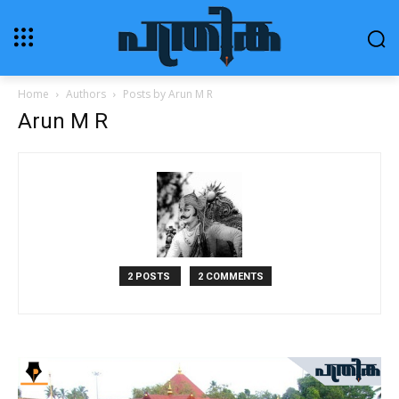
Home
Authors
Posts by Arun M R
Arun M R
2 POSTS
2 COMMENTS