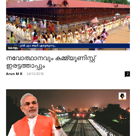
കേരളം
നവോത്ഥാനവും കമ്മ്യൂണിസ്റ്റ്
ഇരട്ടത്താപ്പും
Arun M R
-
24/12/2018
2