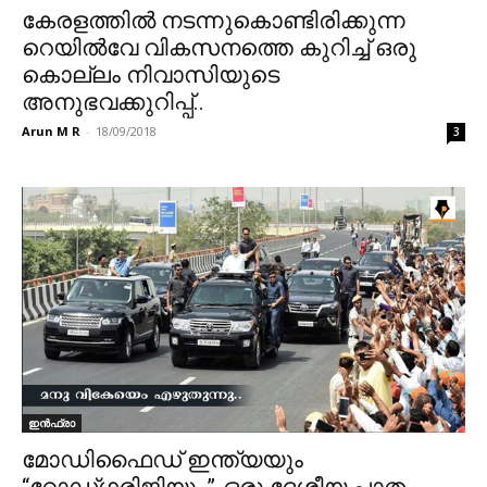
കേരളത്തിൽ നടന്നുകൊണ്ടിരിക്കുന്ന
റെയിൽവേ വികസനത്തെ കുറിച്ച് ഒരു
കൊല്ലം നിവാസിയുടെ
അനുഭവക്കുറിപ്പ്..
Arun M R
-
18/09/2018
3
ഇൻഫ്രാ
മോഡിഫൈഡ് ഇന്ത്യയും