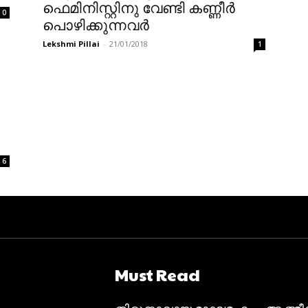
ഫെമിനിസ്റ്റിനു വേണ്ടി കണ്ണീർ
0
പൊഴിക്കുന്നവർ
Lekshmi Pillai
-
21/01/2018
1
6
Must Read