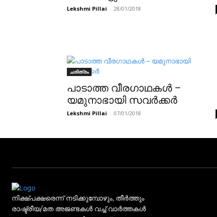
Lekshmi Pillai
-
28/01/2018
ചരിത്രം
പാടാത്ത വീരഗാഥകൾ –
യമുനാഭായി സവർക്കർ
Lekshmi Pillai
-
07/01/2018
നിക്ഷ്പക്ഷരെന്ന് നടിക്കുമ്പോഴും, തീർത്തും
രാഷ്ട്രീയ/മത അജണ്ടകൾ വച്ച് വാർത്തകൾ