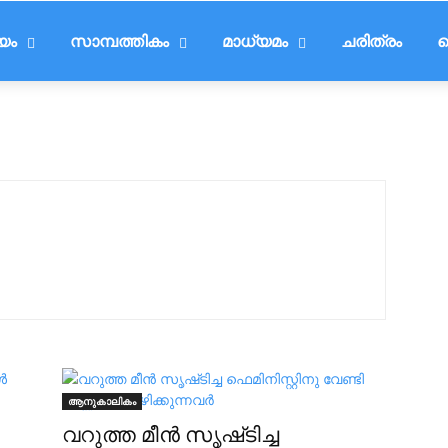
ീയം
സാമ്പത്തികം
മാധ്യമം
ചരിത്രം
ട
ആനുകാലികം
വറുത്ത മീൻ സൃഷ്‌ടിച്ച