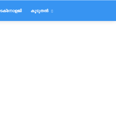
െക്‌നോളജി
കൂടുതൽ