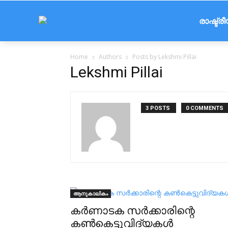
രാഷ്ട്ര
Home
Authors
Posts by Lekshmi Pillai
Lekshmi Pillai
3 POSTS
0 COMMENTS
ആനുകാലികം
കർണാടക സർക്കാരിന്റെ
കൺകെട്ടുവിദ്യകൾ