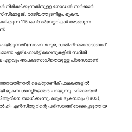
്ങൾ നിരീക്ഷിക്കുന്നതിനുള്ള നോഡൽ സർക്കാർ
മോളജി. രാജ്യത്തുടനീളം, ഭൂകമ്പ
ഷിക്കുന്ന 115 ഒബ്‌സർവേറ്ററികൾ അടങ്ങുന്ന
ട്.
ിതിചെയ്യുന്നത് സോഹ്ന, മഥുര, ഡൽഹി-മൊറാദാബാദ്
മീപമാണ്. ഏഴ് ഫോൾട്ട് ലൈനുകളിൽ സ്ഥിതി
ഏറ്റവും അപകടസാധ്യതയുള്ള പ്രദേശമാണ്
ായതിനാൽ ടെക്‌റ്റോണിക് ഫലകങ്ങളിൽ
തായി ഭൂകമ്പ ശാസ്ത്രജ്ഞർ പറയുന്നു. ഹിമാലയൻ
ിനെ ബാധിക്കുന്നു. മഥുര ഭൂകമ്പവും (1803),
 ഡൽഹി-എൻസിആറിന്റെ പരിസരത്ത് രേഖപ്പെടുത്തിയ