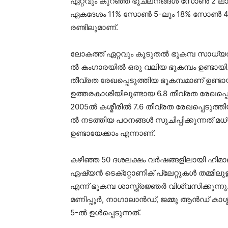
ഏറ്റവും കുറഞ്ഞ ഭൂചലനങ്ങൾ സോൺ 2 ലാണ് 
ഏകദേശം 11% സോൺ 5-ലും 18% സോൺ 4-ല
രണ്ടിലുമാണ്.
ലോകത്ത് ഏറ്റവും കൂടുതൽ ഭൂകമ്പ സാധ്
ൽ കംഗാരയിൽ ഒരു വലിയ ഭൂകമ്പം ഉണ്ടായി. 
തീവ്രത രേഖപ്പെടുത്തിയ ഭൂകമ്പമാണ് ഉണ്ടായ
ഉത്തരകാശിയിലുണ്ടായ 6.8 തീവ്രത രേഖപ്പെട
2005ൽ കശ്മീരിൽ 7.6 തീവ്രത രേഖപ്പെടുത്തിയ
ൽ നടത്തിയ പഠനങ്ങൾ സൂചിപ്പിക്കുന്നത് 
ഉണ്ടായേക്കാം എന്നാണ്.
കഴിഞ്ഞ 50 ദശലക്ഷം വർഷങ്ങളിലായി ഹിമ
ഏഷ്യൻ ടെക്‌റ്റോണിക് പ്ലേറ്റുകൾ തമ്മില
എന്ന് ഭൂകമ്പ ശാസ്ത്രജ്ഞർ വിശ്വസിക്കുന്
മണിപ്പൂർ, നാഗാലാൻഡ്, ജമ്മു ആൻഡ് ക
5-ൽ ഉൾപ്പെടുന്നത്.