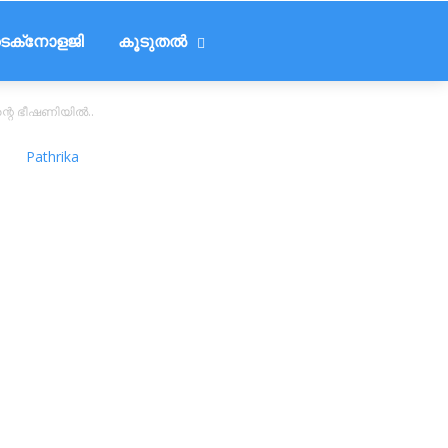
െക്‌നോളജി
കൂടുതൽ
ിന്റെ ഭീഷണിയിൽ..
Pathrika