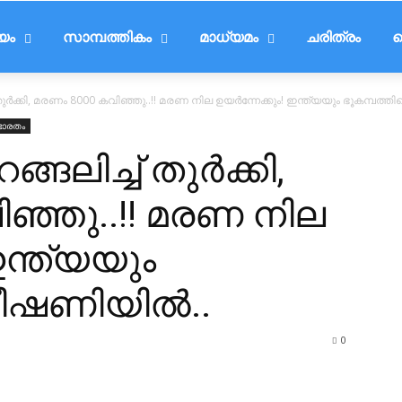
ീയം
സാമ്പത്തികം
മാധ്യമം
ചരിത്രം
ട
 തുർക്കി, മരണം 8000 കവിഞ്ഞു..!! മരണ നില ഉയർന്നേക്കും! ഇന്ത്യയും ഭൂകമ്പത്ത
ഭാരതം
്ങലിച്ച് തുർക്കി,
ഞ്ഞു..!! മരണ നില
ഇന്ത്യയും
 ഭീഷണിയിൽ..
0