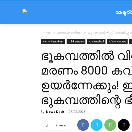
രാഷ്ട്ര
Home
അന്തർദേശീയം
ഭൂകമ്പത്തിൽ വിറങ്ങലിച്ച്
അന്തർദേശീയം
നിരീക്ഷണം
പരിസ്ഥിതി
പ്രതിരോധം
ഭൂകമ്പത്തിൽ വിറങ
മരണം 8000 കവി
ഉയർന്നേക്കും! 
ഭൂകമ്പത്തിന്റെ
By
News Desk
-
08/02/2023
Share