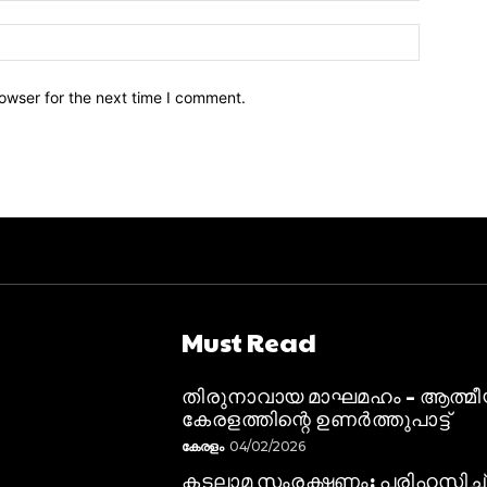
owser for the next time I comment.
Must Read
തിരുനാവായ മാഘമഹം – ആത്മ
കേരളത്തിന്റെ ഉണർത്തുപാട്ട്
കേരളം
04/02/2026
കടലാമ സംരക്ഷണം: പരിഹസിച്ച്