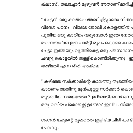
ക്ലാസ് . തലച്ചോർ മുഴുവൻ അതാണ് മാറിച്ചി
” ചേട്ടൻ ഒരു കാര്യം ശ്രദ്ധിച്ചിട്ടുണ്ടോ നി
വിദേശ പഠനം , വിദേശ ജോലി ,കേരളത്തിന് പു
പുതിയ ഒരു കാര്യം വരുമ്പോൾ ഇതേ നേതാക്കന്മ
തന്നെയല്ലേ ഈ പാർട്ടി രൂപം കൊണ്ട കാല
ചേട്ടാ ഇത്രയും വൃത്തികെട്ട ഒരു പ്രസ്ഥാ
ചവറ്റു കൊട്ടയിൽ തള്ളികൊണ്ടിരിക്കുന്ന
അഴിമതി എന്ന രീതി അല്ലെ “
” കഴിഞ്ഞ സർക്കാരിന്റെ കാലത്തു തുടങ്ങ
കാരണം അതിനു മുൻപുള്ള സർക്കാർ കൊണ്ട്
തുടങ്ങിയ സമയത്തോ ? ഉദ്‌ഘാടിക്കാൻ ഒന്നു
ഒരു വലിയ പ്രൊജക്റ്റ് ഉണ്ടോ? ഇല്ല . നിങ്
ഗംഗൻ ചേട്ടന്റെ മുഖത്തെ ഇളിഭ്യ ചിരി കണ്ട
പോന്നു .