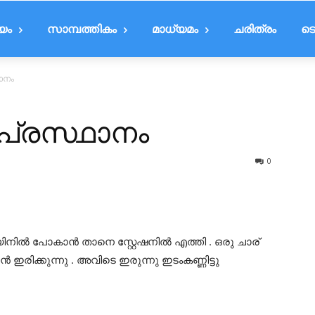
ീയം
സാമ്പത്തികം
മാധ്യമം
ചരിത്രം
ടെ
ഥാനം
 പ്രസ്ഥാനം
0
രെയിനിൽ പോകാൻ താനെ സ്റ്റേഷനിൽ എത്തി . ഒരു ചാര്
രിക്കുന്നു . അവിടെ ഇരുന്നു ഇടംകണ്ണിട്ടു