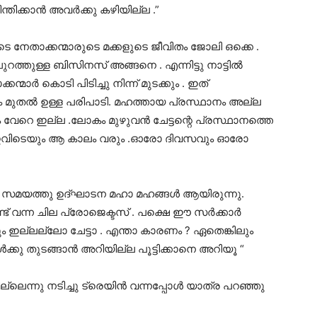
ന്തിക്കാൻ അവർക്കു കഴിയില്ല .”
ങ്ങടെ നേതാക്കന്മാരുടെ മക്കളുടെ ജീവിതം ജോലി ഒക്കെ .
റത്തുള്ള ബിസിനസ് അങ്ങനെ . എന്നിട്ടു നാട്ടിൽ
ാർ കൊടി പിടിച്ചു നിന്ന് മുടക്കും . ഇത്
ം മുതൽ ഉള്ള പരിപാടി. മഹത്തായ പ്രസ്ഥാനം അല്ല
നം വേറെ ഇല്ല .ലോകം മുഴുവൻ ചേട്ടന്റെ പ്രസ്ഥാനത്തെ
ു . ഇവിടെയും ആ കാലം വരും .ഓരോ ദിവസവും ഓരോ
ിയ സമയത്തു ഉദ്‌ഘാടന മഹാ മഹങ്ങൾ ആയിരുന്നു.
 വന്ന ചില പ്രോജെക്ടസ് . പക്ഷെ ഈ സർക്കാർ
ം ഇല്ലല്ലോ ചേട്ടാ . എന്താ കാരണം ? ഏതെങ്കിലും
ങൾക്കു തുടങ്ങാൻ അറിയില്ല പൂട്ടിക്കാനെ അറിയൂ “
ില്ലെന്നു നടിച്ചു ട്രെയിൻ വന്നപ്പോൾ യാത്ര പറഞ്ഞു