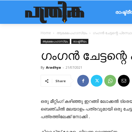
രാഷ്ട്ര
Home
ആക്ഷേപഹാസ്യം
ഗംഗൻ ചേട്ടന്റെ പ്രസ്
ആക്ഷേപഹാസ്യം
രാഷ്ട്രീയം
ഗംഗൻ ചേട്ടന്റെ
By
Aradhya
-
21/07/2021
Share
ഒരു മീറ്റിംഗ് കഴിഞ്ഞു ഇറങ്ങി ലോക്കൽ ട്
ബെഞ്ചിൽ മലയാളം പത്രവുമായി ഒരു ചേട്ടൻ ഇ
പത്രത്തിലേക്ക് നോക്കി .
കിറ്റെക്സ് കേരളം വിടുന്ന വെണ്ടയ്ക്ക