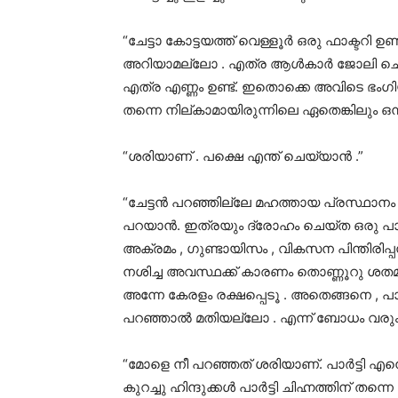
“ചേട്ടാ കോട്ടയത്ത് വെള്ളൂർ ഒരു ഫാക്ടറി ഉണ
അറിയാമല്ലോ . എത്ര ആൾകാർ ജോലി ചെയ്ത
എത്ര എണ്ണം ഉണ്ട്. ഇതൊക്കെ അവിടെ ഭംഗിയാ
തന്നെ നില്കാമായിരുന്നിലെ ഏതെങ്കിലും ഒന
“ശരിയാണ് . പക്ഷെ എന്ത് ചെയ്യാൻ .”
“ചേട്ടൻ പറഞ്ഞില്ലേ മഹത്തായ പ്രസ്ഥാനം 
പറയാൻ. ഇത്രയും ദ്രോഹം ചെയ്ത ഒരു പാർട
അക്രമം , ഗുണ്ടായിസം , വികസന പിന്തിരി
നശിച്ച അവസ്ഥക്ക് കാരണം തൊണ്ണൂറു ശതമ
അന്നേ കേരളം രക്ഷപ്പെടൂ . അതെങ്ങനെ , പാർ
പറഞ്ഞാൽ മതിയല്ലോ . എന്ന് ബോധം വരും ച
“മോളെ നീ പറഞ്ഞത് ശരിയാണ്. പാർട്ടി എന്
കുറച്ചു ഹിന്ദുക്കൾ പാർട്ടി ചിഹ്നത്തിന് തന്ന