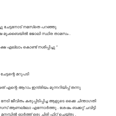
ിച്ചു ചേട്ടനോട് നമസ്‌തെ പറഞ്ഞു
ഷെ മുംബൈയിൽ ജോലി സ്ഥിര താമസം .
 എല്ലാം കൊണ്ട് നശിപ്പിച്ചു “
േട്ടന്റെ മറുപടി
 എന്റെ ആറാം ഇന്ദ്രിയം മുന്നറിയിപ്പ് തന്നു
േടി ജീവിതം കരുപ്പിടിപ്പിച്ച ആളുടെ ഒക്കെ ചിന്താഗതി
ൈസ് ആണല്ലോ എന്നോർത്തു . ശേഷം ബക്കറ്റ് ചവിട്ടി
മനസ്സിൽ ഓർത്ത് ഒരു ചിരി ഫിറ്റ് ചെയ്തു .