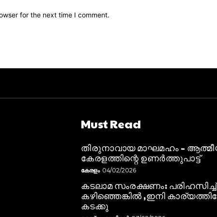
owser for the next time I comment.
Must Read
തിരുനാവായ മാഘമഹം – ആത്മ
കേരളത്തിന്റെ ഉണർത്തുപാട്ട്
കേരളം
04/02/2026
കടലാമ സംരക്ഷണം: പരിഹസിച്ച്
കഴിഞ്ഞെങ്കിൽ ,ഇനി കാര്യത്തിലേ
കടക്കു