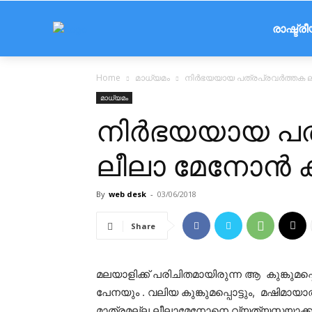
രാഷ്ട്ര
Home
മാധ്യമം
നിര്‍ഭയയായ പത്രപ്രവര്‍ത്ത
മാധ്യമം
നിര്‍ഭയയായ പത
ലീലാ മേനോന്
By
web desk
-
03/06/2018
Share
മലയാളിക്ക് പരിചിതമായിരുന്ന ആ കുങ്കുമപ്
പേനയും . വലിയ കുങ്കുമപ്പൊട്ടും, മഷിമായാത
മാത്രമല്ല ലീലാമേനോനെ വ്യത്യസ്തയാക്കുന്ന