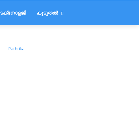
െക്‌നോളജി
കൂടുതൽ
Pathrika