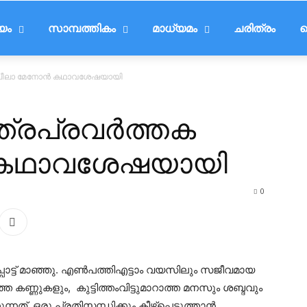
ീയം
സാമ്പത്തികം
മാധ്യമം
ചരിത്രം
ട
ക ലീലാ മേനോന്‍ കഥാവശേഷയായി
്രപ്രവര്‍ത്തക
‍ കഥാവശേഷയായി
0
പൊട്ട് മാഞ്ഞു. എണ്‍പത്തിഎട്ടാം വയസിലും സജീവമായ
്ത കണ്ണുകളും, കുട്ടിത്തംവിട്ടുമാറാത്ത മനസും ശബ്ദവും
ത് .ഒരു പ്രതിസന്ധിക്കും കീഴ്പ്പെടുത്താന്‍