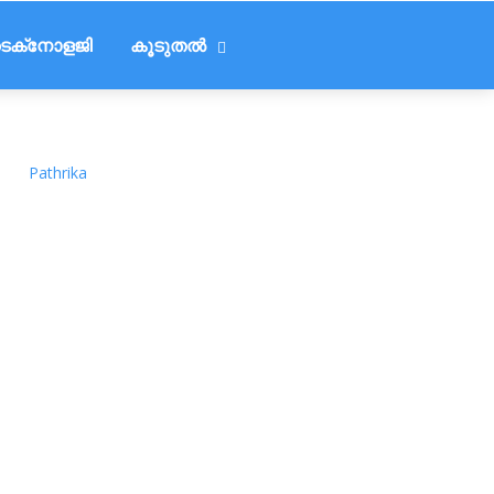
െക്‌നോളജി
കൂടുതൽ
Pathrika