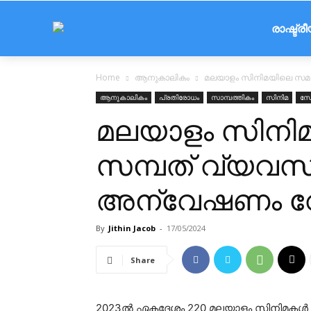
രാഷ്ട്ര
Home
ആനുകാലികം
മലയാളം സിനിമയിലെ സമാ
ആനുകാലികം
പ്രതിരോധം
സാമ്പത്തികം
സിനിമ
സോ
മലയാളം സിനി
സമ്പത് വ്യവസ്
അന്വേഷണം വ
By
Jithin Jacob
-
17/05/2024
Share
2023ൽ ഏകദേശം 220 മലയാളം സിനിമകൾ ആണ്