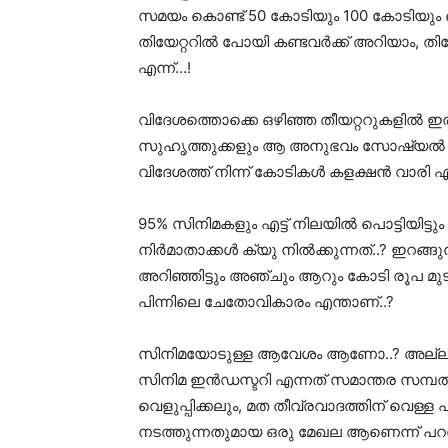
സമയം കൊണ്ട് 50 കോടിയും 100 കോടിയും ഒ
തിയേറ്ററിൽ പോയി കണ്ടവർക്ക് അറിയാം, തി
എന്ന്…!
വിദേശത്തൊക്കെ ഒഴിഞ്ഞ തീയറ്ററുകളിൽ ഇരു
സുഹൃത്തുക്കളും ആ അനുഭവം സോഷ്യൽ മീ
വിദേശത്ത് നിന്ന് കോടികൾ കളക്ഷൻ വാരി 
95% സിനിമകളും എട്ട് നിലയിൽ പൊട്ടിയിട്ട
നിർമാതാക്കൾ ക്യു നിൽക്കുന്നത്..? ഇറങ്ങുന
അറിഞ്ഞിട്ടും അഞ്ചും ആറും കോടി രൂപ മ
പിന്നിലെ ചേതോവികാരം എന്താണ്..?
സിനിമയോടുള്ള ആവേശം ആണോ..? അല്ല എ
സിനിമ ഇൻഡസ്ടറി എന്നത് സമാന്തര സമ്പത് വ
വെളുപ്പിക്കലും, മത തീവ്രവാദത്തിന് വെള
നടത്തുന്നതുമായ ഒരു മേഖല ആണെന്ന് പറയ