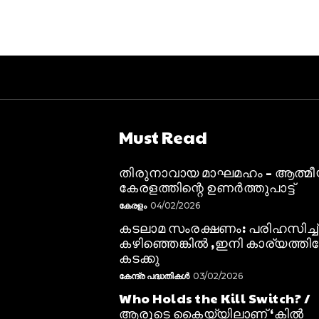
Must Read
തിരുനാവായ മാഘമഹം – ആത്മ
കേരളത്തിന്റെ ഉണർത്തുപാട്ട്
കേരളം
04/02/2026
കടലാമ സംരക്ഷണം: പരിഹസിച്ച്
കഴിഞ്ഞെങ്കിൽ ,ഇനി കാര്യത്തിലേ
കടക്കു
കേന്ദ്ര പദ്ധതികൾ
03/02/2026
Who Holds the Kill Switch? /
ആരുടെ കൈയ്യിലാണ് ‘കിൽ