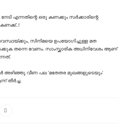
േടി എന്നതിന്റെ ഒരു കണക്കും സർക്കാരിന്റെ
ണക്ക്..!
വസ്ഥയ്ക്കും, സിനിമയെ ഉപയോഗിച്ചുള്ള മത
്കുക തന്നെ വേണം. സാംസ്ക്കാരിക അധിനിവേശം ആണ്
്നത്.
 അഴിഞ്ഞു വീണ പല ‘മതേതര മുഖങ്ങളുടെയും’
് തീർച്ച.