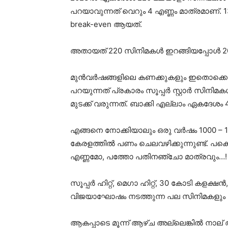
പറയാവുന്നത് വെറും 4 എണ്ണം മാത്രമാണ്.
break-even ആയത്.
അതായത് 220 സിനിമകൾ ഇറങ്ങിയപ്പോൾ 200
മുൻവർഷങ്ങളിലെ കണക്കുകളും ഇതൊക്കെ ത
പറയുന്നത് പ്രകാരം സൂപ്പർ സ്റ്റാർ സിനിമകൾ
മുടക്ക് വരുന്നത്. ബാക്കി എല്ലാം ഏകദേശ
എങ്ങനെ നോക്കിയാലും ഒരു വർഷം 1000 – 1
കേരളത്തിൽ പണം ചെലവഴിക്കുന്നുണ്ട്. പക്ഷ
എണ്ണമോ, പത്തോ പതിനഞ്ചോ മാത്രവും…!
സൂപ്പർ ഹിറ്റ്, മെഗാ ഹിറ്റ്, 30 കോടി കളക
വിജയാഘോഷം നടത്തുന്ന പല സിനിമകളും
ആകപ്പാടെ മൂന്ന് ആഴ്ച അല്ലെങ്കിൽ നാല് 