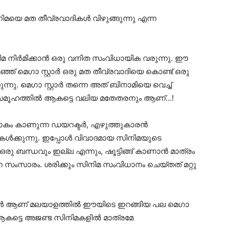
മയെ മത തീവ്രവാദികൾ വിഴുങ്ങുന്നു എന്ന
നിമ നിർമിക്കാൻ ഒരു വനിത സംവിധായിക വരുന്നു. ഈ
്ഞ് മെഗാ സ്റ്റാർ ഒരു മത തീവ്രവാദിയെ കൊണ്ട് ഒരു
്നു. മെഗാ സ്റ്റാർ തന്നെ അത് ബിനാമിയെ വെച്ച്
പൊതുസമൂഹത്തിൽ ആകട്ടെ വലിയ മതേതരനും ആണ്…!
 ലോകം കാണുന്ന ഡയറക്ടർ, എഴുത്തുകാരൻ
േൾക്കുന്നു. ഇപ്പോൾ വിവാദമായ സിനിമയുടെ
രു ബന്ധവും ഇല്ല എന്നും, ഷൂട്ടിങ്ങ് കാണാൻ മാത്രം
സംസാരം. ശരിക്കും സിനിമ സംവിധാനം ചെയ്തത് മറ്റു
കൾ ആണ് മലയാളത്തിൽ ഈയിടെ ഇറങ്ങിയ പല മെഗാ
ാർ ആകട്ടെ അജണ്ട സിനിമകളിൽ മാത്രമേ