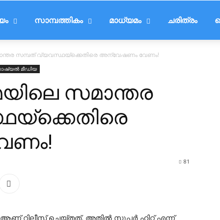
ീയം
സാമ്പത്തികം
മാധ്യമം
ചരിത്രം
ട
ന്തര സമ്പത് വ്യവസ്ഥയ്‌ക്കെതിരെ അന്വേഷണം വേണം!
ഷ്യൽ മീഡിയ
മയിലെ സമാന്തര
ഥയ്‌ക്കെതിരെ
േണം!
81
 റിലീസ് ചെയ്തത്. അതിൽ സൂപ്പർ ഹിറ്റ്‌ എന്ന്