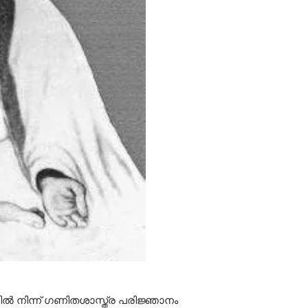
ിൽ നിന്ന് ഗണിതശാസ്ത്ര പരിജ്ഞാനം