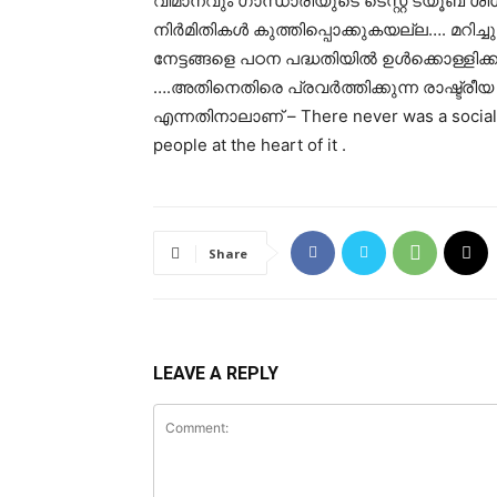
വിമാനവും ഗാന്ധാരിയുടെ ടെസ്റ്റ് ട്യൂ
നിർമിതികൾ കുത്തിപ്പൊക്കുകയല്ല…. മറിച്ചു 
നേട്ടങ്ങളെ പഠന പദ്ധതിയിൽ ഉൾക്കൊള്ളിക്
….അതിനെതിരെ പ്രവർത്തിക്കുന്ന രാഷ്ട്രീയ
എന്നതിനാലാണ് – There never was a social c
people at the heart of it .
Share
LEAVE A REPLY