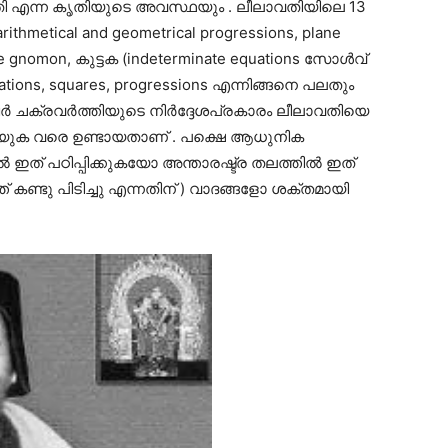
വതി എന്ന കൃതിയുടെ അവസ്ഥയും . ലീലാവതിയിലെ 13
ithmetical and geometrical progressions, plane
the gnomon, കുട്ടക (indeterminate equations സോൾവ്
ations, squares, progressions എന്നിങ്ങനെ പലതും
ക്ബർ ചക്രവർത്തിയുടെ നിർദ്ദേശപ്രകാരം ലീലാവതിയെ
്യുക വരെ ഉണ്ടായതാണ് . പക്ഷെ ആധുനിക
ഇത് പഠിപ്പിക്കുകയോ അന്താരഷ്ട്ര തലത്തിൽ ഇത്
ത് കണ്ടു പിടിച്ചു എന്നതിന് ) വാദങ്ങളോ ശക്തമായി