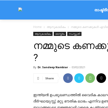
രാഷ്ട്ര
Home
ആനുകാലികം
നമ്മുടെ കണക്കുകൾ എവിടെ 
ആനുകാലികം
ശാസ്ത്രം
സംസ്കൃതി
നമ്മുടെ കണക്ക
?
By
Dr. Sandeep Nambiar
-
03/02/2021
Share
ഇന്ത്യൻ ഉപഭൂഖണ്ഡത്തിൽ വൈദിക കാലഘട
ദീർഘായുസ്സ്, മറ്റു ഭൗതിക ലാഭം എന്നിവ ഉ
യാഗങ്ങളുടെ യജ്ഞവേദി വളരെ കൃത്യമ