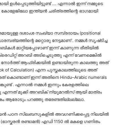
ഉൾപ്പെടുത്തിയിട്ടുണ്ട് …. എന്നാൽ ഇന്ന് നമ്മുടെ
ോ കോളേജിലോ ഇന്ത്യൻ ചരിത്രത്തിന്റെ ഭാഗമായി
ിതമായുള്ള ദശാംശ സംഖ്യാ സമ്പ്രദായം (positional
്പര്യത്തിന്റെ മറ്റൊരു നേട്ടമാണ് . നമ്മൾ സൃഷ്‌ടിച്ച
ികൾ മാറ്റിയപ്പോഴാണ് ഇന്ന് കാണുന്ന രീതിയിൽ
 ക്രെഡിറ്റ് അറബി അടിച്ചെടുത്തു എന്ന് വേണമെങ്കിൽ
നോർത്ത് ആഫ്രിക്കയിൽ ഉണ്ടായിരുന്ന കാലത്തു അത്
ook of Calculation) എന്ന പുസ്തകാലത്തിലൂടെ അത്
അത് കൊണ്ടാണ് ഇന്ന് അതിനെ Hindu–Arabic numerals
പങ്കുണ്ട് . എന്നാൽ നമ്മൾ ഇന്നും കേരളത്തിലെ
ിന്ദു എന്നത് മുക്കി അറബിക് ന്യൂമറൽസ് ആയി മാത്രം
രത്യേകം ആരോടും പറഞ്ഞു തരേണ്ടതില്ലല്ലോ.
ൻ പഠന സിലബസുകളിൽ അവഗണിക്കപ്പെട്ട നിലയിൽ
്യൻ (ഭാസ്കരൻ രണ്ടാമൻ) എഡി 1150 ൽ മകളെ ഗണിതം