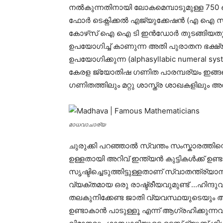
നൽകുന്നതിനായി ലോകമെമ്പാടുമുള്ള 750
ഫോർ ടെക്നിക്കൽ എജ്യുക്കേഷൻ (എ ഐ
കോഴ്‌സ് ഐ ഐ ടി ഇൻഡോർ തുടങ്ങിയതും ഇതി
ഉപയോഗിച്ച് കാണുന്ന അതി പുരാതന ഭക്ഷ
ഉപയോഗിക്കുന്ന (alphasyllabic numeral 
കേരള ജ്യോതിഷ ഗണിത പാരമ്പര്യം ഇങ്ങ
ഗണിതത്തിലും മറ്റു ശാസ്ത്ര ശാഖകളിലും അവഗ
മാധവാചാര്യ
ചുരുക്കി പറഞ്ഞാൽ സ്വന്തം സംസ്കാരത്തിന്
ഉള്ളതായി അറിവ് ഇന്ത്യൻ കുട്ടികൾക്ക് ഉ
സൃഷ്ടിച്ചെടുത്തിട്ടുള്ളതാണ് സ്വാതന്ത്ര
വ്യക്തമായ ഒരു രാഷ്ട്രീയവുമുണ്ട് …ഹിന്ദു
തലകുനിക്കേണ്ട ജാതി വ്യവസ്ഥയുടെയും 
ഉണ്ടാകാൻ പാടുള്ളൂ എന്ന് ആഗ്രഹിക്കുന്നവ