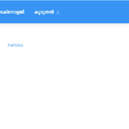
െക്‌നോളജി
കൂടുതൽ
Pathrika