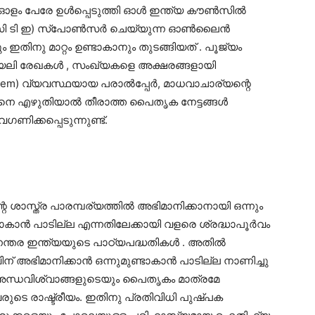
 ഓളം പേരേ ഉൾപ്പെടുത്തി ഓൾ ഇന്ത്യ കൗൺസിൽ
 സി ടി ഇ) സ്പോൺസർ ചെയ്യുന്ന ഓൺലൈൻ
നു മാറ്റം ഉണ്ടാകാനും തുടങ്ങിയത് . പൂജ്യം
്യലി രേഖകൾ , സംഖ്യകളെ അക്ഷരങ്ങളായി
system) വ്യവസ്ഥയായ പരാൽപ്പേർ, മാധവാചാര്യന്റെ
നെ എഴുതിയാൽ തീരാത്ത പൈതൃക നേട്ടങ്ങൾ
ണിക്കപ്പെടുന്നുണ്ട്.
റെ ശാസ്ത്ര പാരമ്പര്യത്തിൽ അഭിമാനിക്കാനായി ഒന്നും
ണ്ടാകാൻ പാടില്ല എന്നതിലേക്കായി വളരെ ശ്രദ്ധാപൂർവം
്യാനന്തര ഇന്ത്യയുടെ പാഠ്യപദ്ധതികൾ . അതിൽ
വിന് അഭിമാനിക്കാൻ ഒന്നുമുണ്ടാകാൻ പാടില്ല നാണിച്ചു
അന്ധവിശ്വാങ്ങളുടെയും പൈതൃകം മാത്രമേ
രുടെ രാഷ്ട്രീയം. ഇതിനു പ്രതിവിധി പുഷ്പക