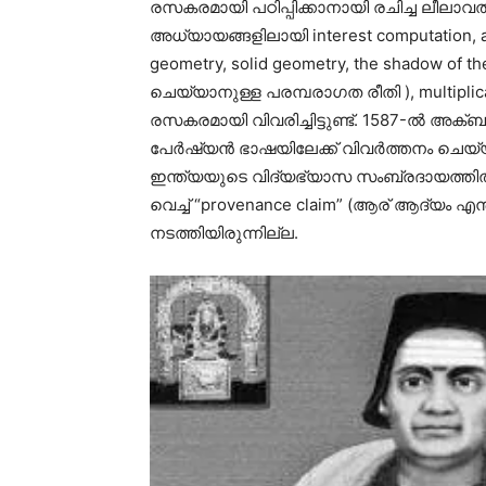
രസകരമായി പഠിപ്പിക്കാനായി രചിച്ച ലീലാ
അധ്യായങ്ങളിലായി interest computation, ar
geometry, solid geometry, the shadow of 
ചെയ്യാനുള്ള പരമ്പരാഗത രീതി ), multiplic
രസകരമായി വിവരിച്ചിട്ടുണ്ട്. 1587-ൽ അ
പേർഷ്യൻ ഭാഷയിലേക്ക് വിവർത്തനം ചെയ
ഇന്ത്യയുടെ വിദ്യഭ്യാസ സംബ്രദായത്തിൽ 
വെച്ച് “provenance claim” (ആര് ആദ്യം എന്
നടത്തിയിരുന്നില്ല.