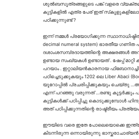
ശുൽബസൂത്രങ്ങളുടെ പങ്ക് വളരെ വ്യക്തമായി 
കുട്ടികളിൽ എത്ര പേര് ഇത് സ്‌കൂളുകളില
പഠിക്കുന്നുണ്ട് ?
ഇന്ന് നമ്മൾ പ്രയോഗിക്കുന്ന സ്ഥാനാധിഷ്ഠ
decimal numeral system) ഭാരതീയ ഗണിത പാരമ
ദശാംശസമ്പ്രദായത്തിന്റെ അക്ഷരങ്ങൾ അറബ
ഉണ്ടായ സംഖ്യകൾ ഉണ്ടായത് . ഷേപ്പ് മാറ്റി
പറയാം . ഇറ്റാലിയൻകാരനായ ഫിബോനാച്ചി 
പഠിച്ചെടുക്കുകയും 1202 ലെ Liber Abaci (B
യൂറോപ്പിൽ പ്രചരിപ്പിക്കുകയും ചെയ്തു …
എന്ന് പറഞ്ഞു വരുന്നത് …രണ്ടു കൂട്ടർക്കും 
കുട്ടികൾക്ക് പഠിപ്പിച്ചു കൊടുക്കുമ്പോൾ ഹ
അത് പഠിപ്പിക്കുന്നതിന്റെ രാഷ്ട്രീയം പ്
ഈയിടെ വരെ ഇതേ പോലെയൊക്കെ ഇന്ത്യ
കിടന്നിരുന്ന ഒന്നായിരുന്നു ഭാസ്കരാചാര