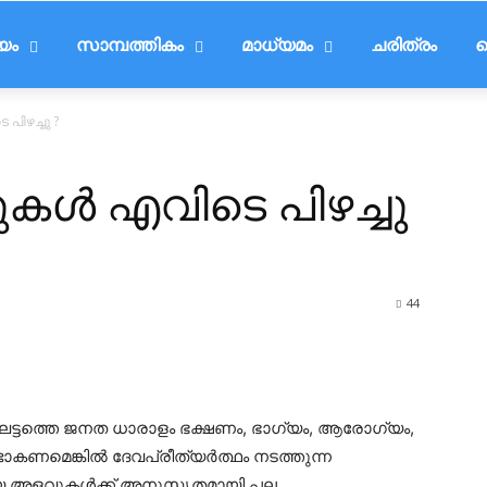
ീയം
സാമ്പത്തികം
മാധ്യമം
ചരിത്രം
ട
പിഴച്ചു ?
ുകൾ എവിടെ പിഴച്ചു
44
്ടത്തെ ജനത ധാരാളം ഭക്ഷണം, ഭാഗ്യം, ആരോഗ്യം,
ണ്ടാകണമെങ്കിൽ ദേവപ്രീത്യർത്ഥം നടത്തുന്ന
ായ അളവുകൾക്ക് അനുസൃതമായി പല