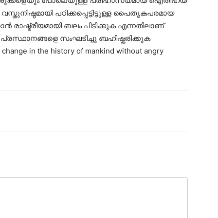
ബ് ശിശുക്കളെയും പോലെയുള്ള പരിഹാസ്യമായ ഐതിഹ്യ
വസ്തുനിഷ്ഠമായി പഠിക്കപ്പെട്ടിട്ടുള്ള പൈതൃകപരമായ
കാൻ രാഷ്ട്രീയമായി ബലം പിടിക്കുക എന്നതിലാണ്
 പ്രസ്ഥാനങ്ങളെ സംഘടിച്ചു ബഹിഷ്കരിക്കുക
hange in the history of mankind without angry