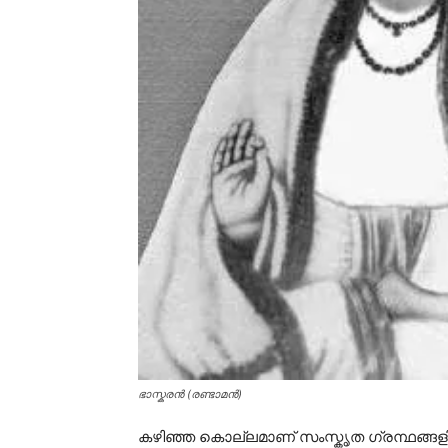
ഭാസ്കരൻ (രണ്ടാമൻ)
കഴിഞ്ഞ കൊല്ലമാണ് സംസ്കൃത ഗ്രന്ഥങ്ങള