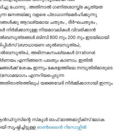
സിച്ചു പോന്നു . അതിനാൽ ഗണിതശാസ്ത്ര കൃത്യത
ന്ന ജനതയ്ക്കു വളരെ പ്രാധാന്യമർഹിക്കുന്നു
ങ്ങൾക്കു ആവശ്യമായ ചതുരം , ദീർഘചതുരം ,
ൾ നിർമിക്കാനുള്ള നിയമാവലികൾ വിവരിക്കാൻ
ൽബസൂത്രങ്ങൾ ബിസി 800 നും 200 നും ഇടയിലായി
്രിപ്പിൾസ് (ബൗധായണ ശുൽബസൂത്രം),
ബസൂത്രം), അഭിന്നകസംഖ്യകൾ (irrational
√2) നിർണയം എന്നിങ്ങനെ പലതും കാണാം. ഇതിൽ
ക്ക് ശേഷം ഇന്നും കേരളത്തിലെ നമ്പൂതിരിമാരുടെ
(സോമയാഗം എന്നറിയപ്പെടുന്ന
അതിരാത്രത്തിലും) യജ്ഞവേദി നിർമ്മിക്കാനായി ഇന്നും
ആൻഡ്‌റൂസിന്റെ സ്‌കൂൾ ഓഫ് മാത്തമാറ്റിക്സ് ലോക
 സൃഷ്ടിച്ചിട്ടുള്ള
ഓൺലൈൻ റിസോഴ്സിൽ