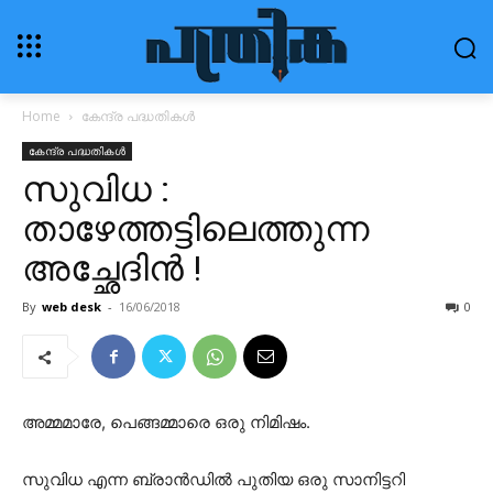
Home
കേന്ദ്ര പദ്ധതികൾ
കേന്ദ്ര പദ്ധതികൾ
സുവിധ :
താഴേത്തട്ടിലെത്തുന്ന
അച്ഛേദിൻ !
By
web desk
-
16/06/2018
0
അമ്മമാരേ, പെങ്ങമ്മാരെ ഒരു നിമിഷം.
സുവിധ
എന്ന ബ്രാൻഡിൽ പുതിയ ഒരു സാനിട്ടറി