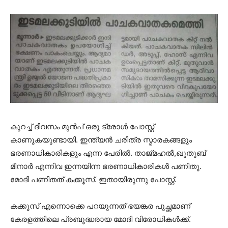
കുറച്ച് ദിവസം മുൻപ് ഒരു ട്രോൾ പോസ്റ്റ്
കാണുകയുണ്ടായി. ഇന്ത്യൻ ചരിത്ര സ്മാരകങ്ങളും
ഭരണാധികാരികളും എന്ന പേരിൽ. താജ്മഹൽ,ഖുതുബ്
മീനാർ എന്നിവ ഇന്നയിന്ന ഭരണാധികാരികൾ പണിതു.
മോദി പണിതത് കക്കൂസ്. ഇതായിരുന്നു പോസ്റ്റ്.
കക്കൂസ് എന്നൊക്കെ പറയുന്നത് ഭയങ്കര പുച്ഛമാണ്
കേരളത്തിലെ പ്രബുദ്ധരായ മോദി വിരോധികൾക്ക്.