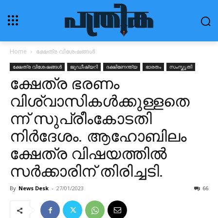
Home
ക്ഷേത്ര വിശേഷങ്ങൾ
ക്ഷേത്ര വിശേഷങ്ങൾ
ജുഡീഷ്യറി
ദക്ഷിണേന്ത്യ
ഭാരതം
സംസ്കൃതി
ക്ഷേത്ര ഭരണം
വിശ്വാസികൾക്കുള്ളതെ
ന്ന് സുപ്രീംകോടതി
നിർദേശം. ആഹോബിലം
ക്ഷേത്ര വിഷയത്തിൽ
സർക്കാരിന് തിരിച്ചടി.
By
News Desk
-
27/01/2023
66