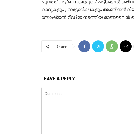
പുറത്ത് വിട്ട ‘ബസുകളുടെ’ പട്ടികയിൽ കരിമ
കാറുകളും , ഓട്ടോറിക്ഷകളും ആണ് നൽകിയിര
സോഷ്യൽ മീഡിയ നടത്തിയ ഓണ്ലൈൻ സെർച്ച
Share
LEAVE A REPLY