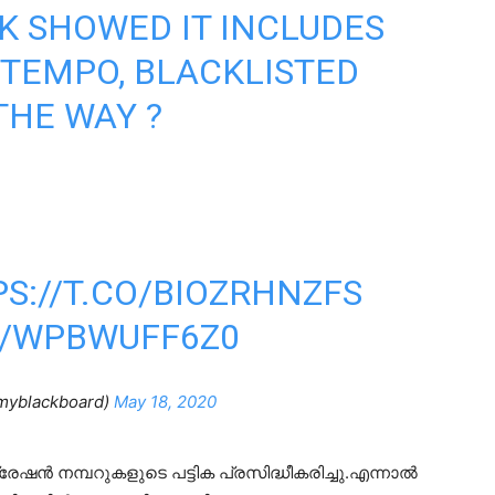
 SHOWED IT INCLUDES
 TEMPO, BLACKLISTED
 THE WAY ?
S://T.CO/BIOZRHNZFS
M/WPBWUFF6Z0
myblackboard)
May 18, 2020
േഷൻ നമ്പറുകളുടെ പട്ടിക പ്രസിദ്ധീകരിച്ചു.എന്നാൽ