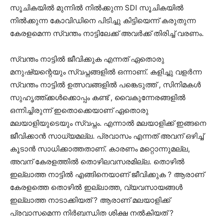
സൂചികയിൽ മുന്നിൽ നിൽക്കുന്ന SDI സൂചികയിൽ
നിൽക്കുന്ന കോവിഡിനെ പിടിച്ചു കിട്ടിയെന്ന് കരുതുന്ന
കേരളമെന്ന സ്വന്തം നാട്ടിലേക്ക് അവർക്ക് തിരിച്ച് വരണം.
സ്വന്തം നാട്ടിൽ ജീവിക്കുക എന്നത് ഏതൊരു
മനുഷ്യന്റെയും സ്വപ്നങ്ങളിൽ ഒന്നാണ്. കളിച്ചു വളർന്ന
സ്വന്തം നാട്ടിൽ ഉത്സവങ്ങളിൽ പങ്കെടുത്ത് , സിനിമകൾ
സുഹൃത്ത്ക്കൾക്കൊപ്പം കണ്ട് , വൈകുന്നേരങ്ങളിൽ
ഒന്നിച്ചിരുന്ന് ഇതൊക്കെയാണ് ഏതൊരു
മലയാളിയുടെയും സ്വപ്നം. എന്നാൽ മലയാളിക്ക് ഇങ്ങനെ
ജീവിക്കാൻ സാധ്യമല്ല. പ്രവാസം എന്നത് അവന് ഒഴിച്ച്
കൂടാൻ സാധിക്കാത്തതാണ്. കാരണം മറ്റൊന്നുമല്ല,
അവന് കേരളത്തിൽ തൊഴിലവസരമില്ല. തൊഴിൽ
ഇല്ലാത്ത നാട്ടിൽ എങ്ങിനെയാണ് ജീവിക്കുക ? ആരാണ്
കേരളത്തെ തൊഴിൽ ഇല്ലാത്ത, വ്യവസായങ്ങൾ
ഇല്ലാത്ത നാടാക്കിയത് ? ആരാണ് മലയാളിക്ക്
പ്രവാസമെന്ന നിർബന്ധിത ശിക്ഷ നൽകിയത് ?